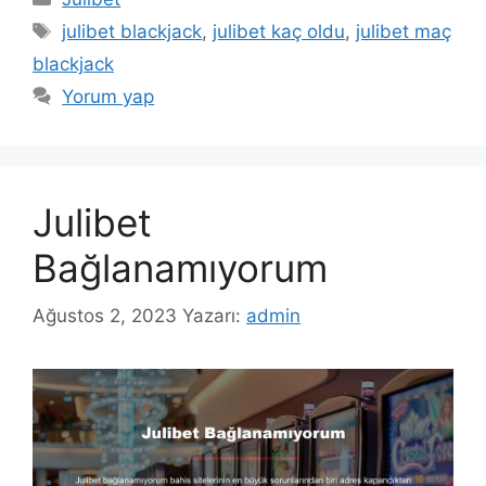
Etiketler
julibet blackjack
,
julibet kaç oldu
,
julibet maç
blackjack
Yorum yap
Julibet
Bağlanamıyorum
Ağustos 2, 2023
Yazarı:
admin