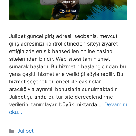
Julibet güncel giriş adresi seobahis, mevcut
giriş adresinizi kontrol etmeden siteyi ziyaret
ettiğinizde en sık bahsedilen online casino
sitelerinden biridir. Web sitesi tam hizmet
sunarak başladı. Bu hizmetin başlangıcından bu
yana çeşitli hizmetlerle verildiği söylenebilir. Bu
hizmet seçenekleri öncelikle casinolar
aracılığıyla ayrıntılı bonuslarla sunulmaktadır.
Julibet şu anda bu tür site derecelendirme
verilerini tanımlayan büyük miktarda …
Devamını
oku…
Kategoriler
Julibet