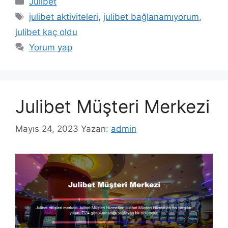
Julibet
Etiketler
julibet aktiviteleri
,
julibet bağlanamıyorum
,
julibet kaç oldu
Yorum yap
Julibet Müşteri Merkezi
Mayıs 24, 2023
Yazarı:
admin