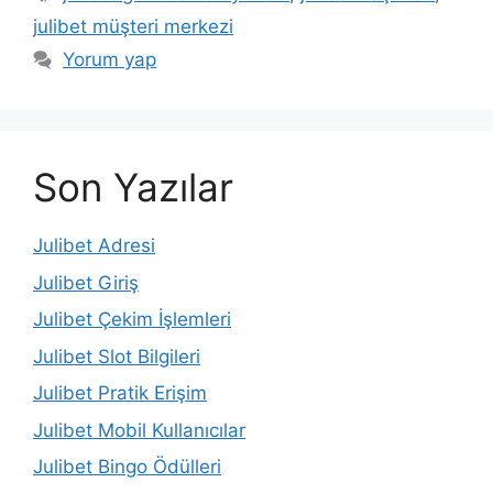
julibet müşteri merkezi
Yorum yap
Son Yazılar
Julibet Adresi
Julibet Giriş
Julibet Çekim İşlemleri
Julibet Slot Bilgileri
Julibet Pratik Erişim
Julibet Mobil Kullanıcılar
Julibet Bingo Ödülleri