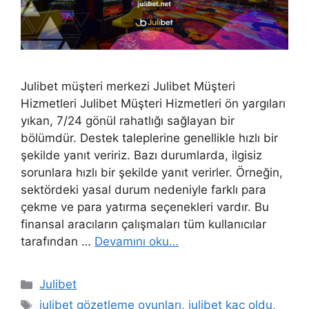
Julibet müşteri merkezi Julibet Müşteri
Hizmetleri Julibet Müşteri Hizmetleri ön yargıları
yıkan, 7/24 gönül rahatlığı sağlayan bir
bölümdür. Destek taleplerine genellikle hızlı bir
şekilde yanıt veririz. Bazı durumlarda, ilgisiz
sorunlara hızlı bir şekilde yanıt verirler. Örneğin,
sektördeki yasal durum nedeniyle farklı para
çekme ve para yatırma seçenekleri vardır. Bu
finansal aracıların çalışmaları tüm kullanıcılar
tarafından …
Devamını oku…
Kategoriler
Julibet
Etiketler
julibet gözetleme oyunları
,
julibet kaç oldu
,