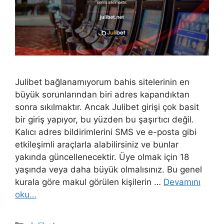
Julibet bağlanamıyorum bahis sitelerinin en
büyük sorunlarından biri adres kapandıktan
sonra sıkılmaktır. Ancak Julibet girişi çok basit
bir giriş yapıyor, bu yüzden bu şaşırtıcı değil.
Kalıcı adres bildirimlerini SMS ve e-posta gibi
etkileşimli araçlarla alabilirsiniz ve bunlar
yakında güncellenecektir. Üye olmak için 18
yaşında veya daha büyük olmalısınız. Bu genel
kurala göre makul görülen kişilerin …
Devamını
oku…
Kategoriler