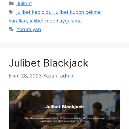
Kategoriler
Julibet
Etiketler
julibet kaç oldu
,
julibet kupon çekme
kuralları
,
julibet mobil uygulama
Yorum yap
Julibet Blackjack
Ekim 28, 2023
Yazarı:
admin