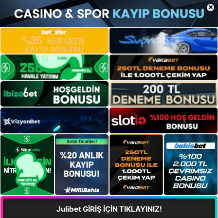
×
Julibet GİRİŞ İÇİN TIKLAYINIZ!