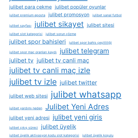
julibet para çekme
julibet popüler oyunlar
julibet promosyon
julibet premium eposta
julibet sanal futbol
julibet sikayet
julibet sitesi
julibet sayfası
julibet slot kategorisi
julibet sorun çözme
julibet spor bahisleri
julibet spor bahis çeşitliliği
julibet telegram
julibet spor maç oranları kaydı
julibet tv
julibet tv canli maç
julibet tv canli maç izle
julibet tv izle
julibet twitter
julibet whatsapp
julibet web sitesi
Julibet Yeni Adres
julibet yardımı neden
julibet yeni giris
julibet yeni adresi
julibet üyelik
julibet çıkış süreci
julibet üyelik aktivasyon kodu slot kategorisi
julibet üyelik koşulu