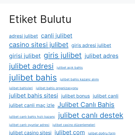
Etiket Bulutu
canli julibet
adresi julibet
casino sitesi julibet
giris adresi julibet
giris julibet
girisi julibet
julibet adres
julibet adresi
julibet açık bahis
julibet bahis
julibet bahis kazanç alımı
julibet bahisleri
julibet bahis organizasyonu
julibet bahis sitesi
julibet bonus
julibet canli
Julibet Canlı Bahis
julibet canli maç izle
julibet canlı destek
julibet canlı bahis hızlı kazanç
julibet canlı oyunlar adresi
julibet casino düzenlemeleri
julibet com
julibet casino sitesi
julibet doğru form