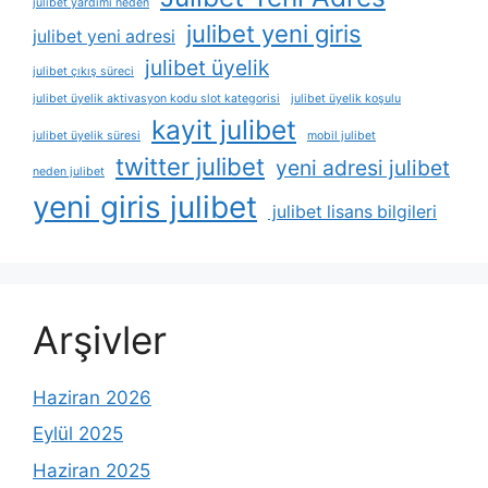
julibet yardımı neden
julibet yeni giris
julibet yeni adresi
julibet üyelik
julibet çıkış süreci
julibet üyelik aktivasyon kodu slot kategorisi
julibet üyelik koşulu
kayit julibet
julibet üyelik süresi
mobil julibet
twitter julibet
yeni adresi julibet
neden julibet
yeni giris julibet
julibet lisans bilgileri
Arşivler
Haziran 2026
Eylül 2025
Haziran 2025