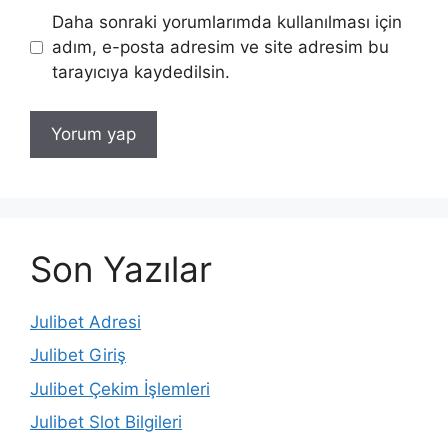
Daha sonraki yorumlarımda kullanılması için
adım, e-posta adresim ve site adresim bu
tarayıcıya kaydedilsin.
Son Yazılar
Julibet Adresi
Julibet Giriş
Julibet Çekim İşlemleri
Julibet Slot Bilgileri