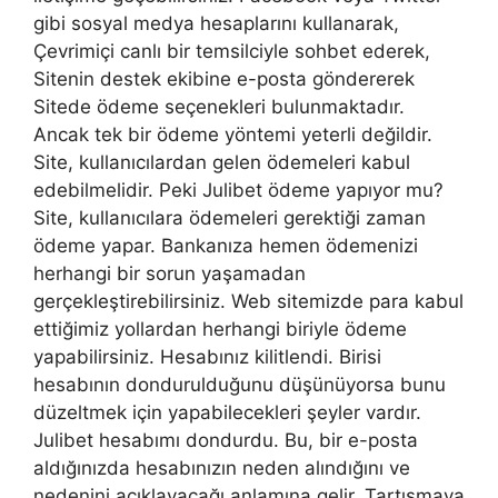
gibi sosyal medya hesaplarını kullanarak,
Çevrimiçi canlı bir temsilciyle sohbet ederek,
Sitenin destek ekibine e-posta göndererek
Sitede ödeme seçenekleri bulunmaktadır.
Ancak tek bir ödeme yöntemi yeterli değildir.
Site, kullanıcılardan gelen ödemeleri kabul
edebilmelidir. Peki Julibet ödeme yapıyor mu?
Site, kullanıcılara ödemeleri gerektiği zaman
ödeme yapar. Bankanıza hemen ödemenizi
herhangi bir sorun yaşamadan
gerçekleştirebilirsiniz. Web sitemizde para kabul
ettiğimiz yollardan herhangi biriyle ödeme
yapabilirsiniz. Hesabınız kilitlendi. Birisi
hesabının dondurulduğunu düşünüyorsa bunu
düzeltmek için yapabilecekleri şeyler vardır.
Julibet hesabımı dondurdu. Bu, bir e-posta
aldığınızda hesabınızın neden alındığını ve
nedenini açıklayacağı anlamına gelir. Tartışmaya