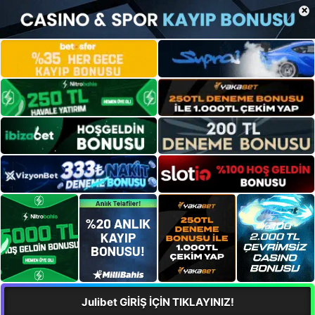
×
Julibet GİRİŞ İÇİN TIKLAYINIZ!