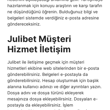
hazırlanmak için konuyu araştırın ve karşı tarafın
ne düşündüğünü öğrenin. Bulduğunuz bilgi ve
belgeleri sistemde verdiğiniz e-posta adresine
göndereceksiniz.
Julibet Müşteri
Hizmet İletişim
Julibet ile iletişime geçmek için müşteri
hizmetleri ekibine web sitelerinden bir e-posta
gönderebilirsiniz. Belgeleri e-postayla da
gönderebilirsiniz. Hesap oluşturmak için başlık
alanına kullanıcı adınızı ve diğer ayrıntıları yazın.
Dosya adını ve dosya türünü ekleyerek
mesajınıza dosya ekleyebilirsiniz. Dosyaları e-
postayla da ekleyebilirsiniz. İşlem