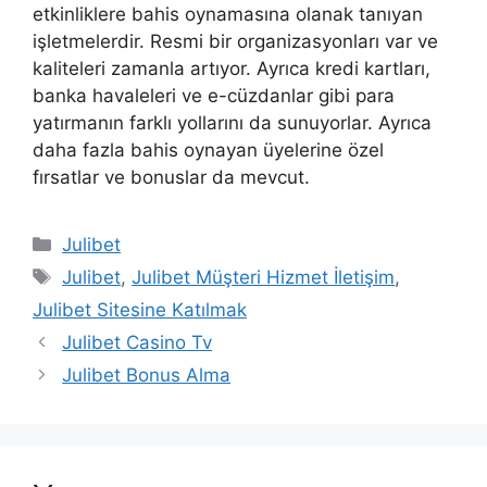
etkinliklere bahis oynamasına olanak tanıyan
işletmelerdir. Resmi bir organizasyonları var ve
kaliteleri zamanla artıyor. Ayrıca kredi kartları,
banka havaleleri ve e-cüzdanlar gibi para
yatırmanın farklı yollarını da sunuyorlar. Ayrıca
daha fazla bahis oynayan üyelerine özel
fırsatlar ve bonuslar da mevcut.
Kategoriler
Julibet
Etiketler
Julibet
,
Julibet Müşteri Hizmet İletişim
,
Julibet Sitesine Katılmak
Julibet Casino Tv
Julibet Bonus Alma