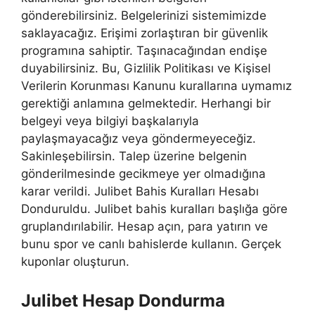
gönderebilirsiniz. Belgelerinizi sistemimizde
saklayacağız. Erişimi zorlaştıran bir güvenlik
programına sahiptir. Taşınacağından endişe
duyabilirsiniz. Bu, Gizlilik Politikası ve Kişisel
Verilerin Korunması Kanunu kurallarına uymamız
gerektiği anlamına gelmektedir. Herhangi bir
belgeyi veya bilgiyi başkalarıyla
paylaşmayacağız veya göndermeyeceğiz.
Sakinleşebilirsin. Talep üzerine belgenin
gönderilmesinde gecikmeye yer olmadığına
karar verildi. Julibet Bahis Kuralları Hesabı
Donduruldu. Julibet bahis kuralları başlığa göre
gruplandırılabilir. Hesap açın, para yatırın ve
bunu spor ve canlı bahislerde kullanın. Gerçek
kuponlar oluşturun.
Julibet Hesap Dondurma