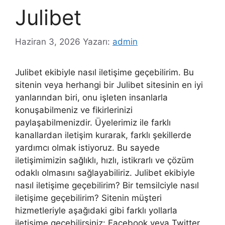
Julibet
Haziran 3, 2026
Yazarı:
admin
Julibet ekibiyle nasıl iletişime geçebilirim. Bu
sitenin veya herhangi bir Julibet sitesinin en iyi
yanlarından biri, onu işleten insanlarla
konuşabilmeniz ve fikirlerinizi
paylaşabilmenizdir. Üyelerimiz ile farklı
kanallardan iletişim kurarak, farklı şekillerde
yardımcı olmak istiyoruz. Bu sayede
iletişimimizin sağlıklı, hızlı, istikrarlı ve çözüm
odaklı olmasını sağlayabiliriz. Julibet ekibiyle
nasıl iletişime geçebilirim? Bir temsilciyle nasıl
iletişime geçebilirim? Sitenin müşteri
hizmetleriyle aşağıdaki gibi farklı yollarla
iletişime geçebilirsiniz: Facebook veya Twitter