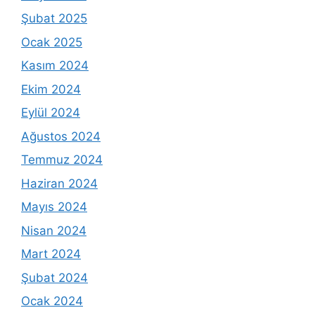
Şubat 2025
Ocak 2025
Kasım 2024
Ekim 2024
Eylül 2024
Ağustos 2024
Temmuz 2024
Haziran 2024
Mayıs 2024
Nisan 2024
Mart 2024
Şubat 2024
Ocak 2024