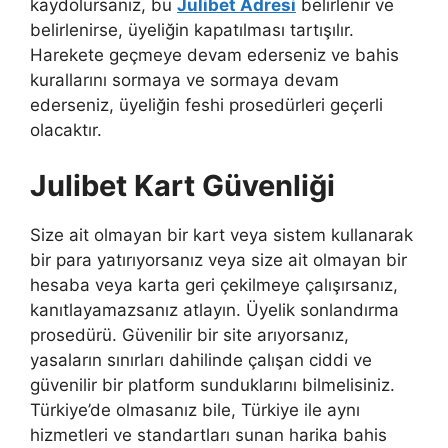
kaydolursanız, bu
Julibet Adresi
belirlenir ve
belirlenirse, üyeliğin kapatılması tartışılır.
Harekete geçmeye devam ederseniz ve bahis
kurallarını sormaya ve sormaya devam
ederseniz, üyeliğin feshi prosedürleri geçerli
olacaktır.
Julibet Kart Güvenliği
Size ait olmayan bir kart veya sistem kullanarak
bir para yatırıyorsanız veya size ait olmayan bir
hesaba veya karta geri çekilmeye çalışırsanız,
kanıtlayamazsanız atlayın. Üyelik sonlandırma
prosedürü. Güvenilir bir site arıyorsanız,
yasaların sınırları dahilinde çalışan ciddi ve
güvenilir bir platform sunduklarını bilmelisiniz.
Türkiye’de olmasanız bile, Türkiye ile aynı
hizmetleri ve standartları sunan harika bahis