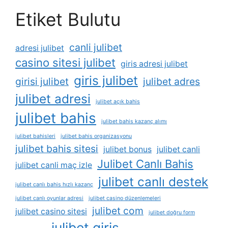
Etiket Bulutu
canli julibet
adresi julibet
casino sitesi julibet
giris adresi julibet
giris julibet
girisi julibet
julibet adres
julibet adresi
julibet açık bahis
julibet bahis
julibet bahis kazanç alımı
julibet bahisleri
julibet bahis organizasyonu
julibet bahis sitesi
julibet bonus
julibet canli
Julibet Canlı Bahis
julibet canli maç izle
julibet canlı destek
julibet canlı bahis hızlı kazanç
julibet canlı oyunlar adresi
julibet casino düzenlemeleri
julibet com
julibet casino sitesi
julibet doğru form
julibet giris