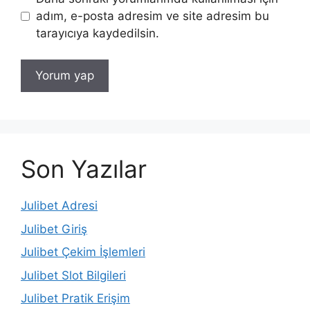
adım, e-posta adresim ve site adresim bu
tarayıcıya kaydedilsin.
Son Yazılar
Julibet Adresi
Julibet Giriş
Julibet Çekim İşlemleri
Julibet Slot Bilgileri
Julibet Pratik Erişim