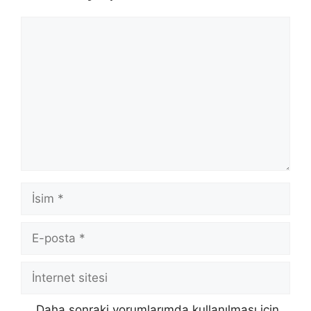
Yorum
İsim
E-
posta
İnternet
sitesi
Daha sonraki yorumlarımda kullanılması için