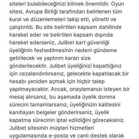
siteleri bulabileceğinizi bilmek önemlidir. Oyun
sitesi, Avrupa Birliği tarafından belirlenen tüm
kural ve düzenlemeleri takip etti, yönetti ve
çalıştırıldı. Bu site belirtilen kapsam dahilinde
hareket eder ve belirtilen kapsam dışında
hareket ederseniz,
Julibet kart güvenliği
üyeliğinin feshedilmesinin nedeni gündeme
getirilecek ve yaptırım kararı size
gönderilecektir. Julibet üyeliğinizi kapattığınız
için cezalandırılırsanız, gelecekte kapatılacak bir
hesabı yeniden açmak için hiçbir talep
yapılmayacaktır. Ancak, onaylamanızı isteyen bir
mesaj alırsanız, bu aşamada üyelik donma
sürecini tamamlarsanız, üyeliğinizin kalitesini
kanıtlayan belgeler gönderirseniz, üyelik
kapatma sürecinin iptal edildiğini göreceksiniz.
Julibet sitesinin müşteri hizmetleri
uygulamasında e-posta ve canlı destek olarak