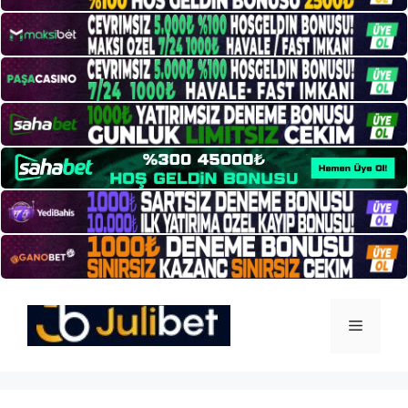
İçeriğe
atla
Menü