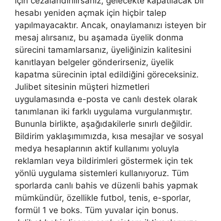
için cezalandırılırsanız, gelecekte kapatılacak bir
hesabı yeniden açmak için hiçbir talep
yapılmayacaktır. Ancak, onaylamanızı isteyen bir
mesaj alırsanız, bu aşamada üyelik donma
sürecini tamamlarsanız, üyeliğinizin kalitesini
kanıtlayan belgeler gönderirseniz, üyelik
kapatma sürecinin iptal edildiğini göreceksiniz.
Julibet sitesinin müşteri hizmetleri
uygulamasında e-posta ve canlı destek olarak
tanımlanan iki farklı uygulama vurgulanmıştır.
Bununla birlikte, aşağıdakilerle sınırlı değildir.
Bildirim yaklaşımımızda, kısa mesajlar ve sosyal
medya hesaplarının aktif kullanımı yoluyla
reklamları veya bildirimleri göstermek için tek
yönlü uygulama sistemleri kullanıyoruz. Tüm
sporlarda canlı bahis ve düzenli bahis yapmak
mümkündür, özellikle futbol, tenis, e-sporlar,
formül 1 ve boks. Tüm yuvalar için bonus.