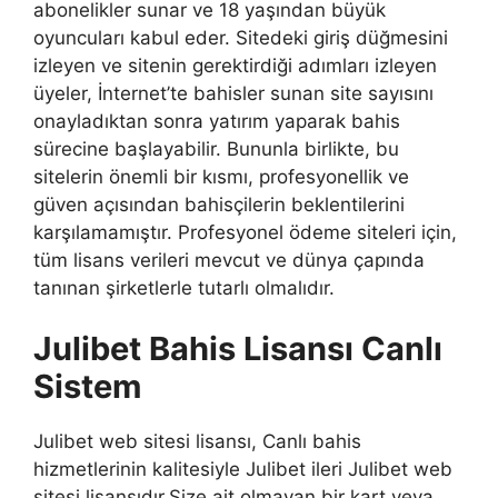
abonelikler sunar ve 18 yaşından büyük
oyuncuları kabul eder. Sitedeki giriş düğmesini
izleyen ve sitenin gerektirdiği adımları izleyen
üyeler, İnternet’te bahisler sunan site sayısını
onayladıktan sonra yatırım yaparak bahis
sürecine başlayabilir. Bununla birlikte, bu
sitelerin önemli bir kısmı, profesyonellik ve
güven açısından bahisçilerin beklentilerini
karşılamamıştır. Profesyonel ödeme siteleri için,
tüm lisans verileri mevcut ve dünya çapında
tanınan şirketlerle tutarlı olmalıdır.
Julibet Bahis Lisansı Canlı
Sistem
Julibet web sitesi lisansı, Canlı bahis
hizmetlerinin kalitesiyle Julibet ileri Julibet web
sitesi lisansıdır.Size ait olmayan bir kart veya