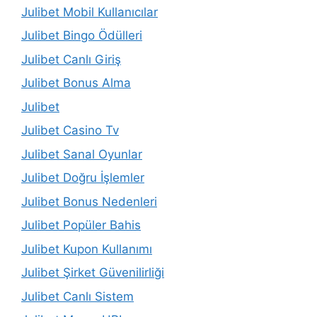
Julibet Mobil Kullanıcılar
Julibet Bingo Ödülleri
Julibet Canlı Giriş
Julibet Bonus Alma
Julibet
Julibet Casino Tv
Julibet Sanal Oyunlar
Julibet Doğru İşlemler
Julibet Bonus Nedenleri
Julibet Popüler Bahis
Julibet Kupon Kullanımı
Julibet Şirket Güvenilirliği
Julibet Canlı Sistem