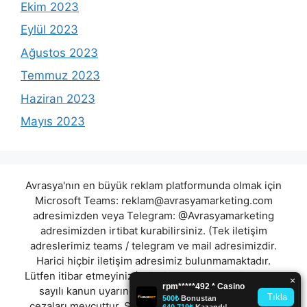
Ekim 2023
Eylül 2023
Ağustos 2023
Temmuz 2023
Haziran 2023
Mayıs 2023
Avrasya'nın en büyük reklam platformunda olmak için
Microsoft Teams:
reklam@avrasyamarketing.com
adresimizden veya Telegram: @Avrasyamarketing
adresimizden irtibat kurabilirsiniz. (Tek iletişim
adreslerimiz teams / telegram ve mail adresimizdir.
Harici hiçbir iletişim adresimiz bulunmamaktadır.
Lütfen itibar etmeyiniz.) Türkiye yasalarına göre 7258
sayılı kanun uyarınca yasa dışı bahis oynamanın
cezaları mevcuttur. Şu an bulunduğunuz site hiç bir