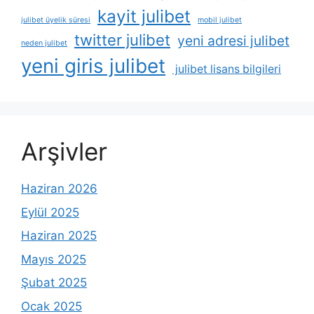
kayit julibet
julibet üyelik süresi
mobil julibet
twitter julibet
yeni adresi julibet
neden julibet
yeni giris julibet
julibet lisans bilgileri
Arşivler
Haziran 2026
Eylül 2025
Haziran 2025
Mayıs 2025
Şubat 2025
Ocak 2025