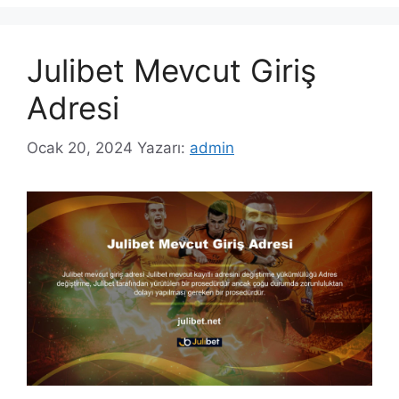
Julibet Mevcut Giriş
Adresi
Ocak 20, 2024
Yazarı:
admin