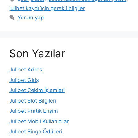
julibet kaydı i̇çin gerekli bilgiler
Yorum yap
Son Yazılar
Julibet Adresi
Julibet Giriş
Julibet Çekim İşlemleri
Julibet Slot Bilgileri
Julibet Pratik Erişim
Julibet Mobil Kullanıcılar
Julibet Bingo Ödülleri