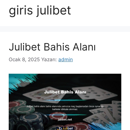
giris julibet
Julibet Bahis Alanı
Ocak 8, 2025
Yazarı:
admin