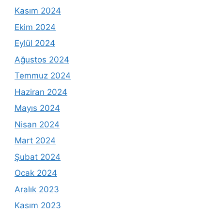
Kasım 2024
Ekim 2024
Eylül 2024
Ağustos 2024
Temmuz 2024
Haziran 2024
Mayıs 2024
Nisan 2024
Mart 2024
Şubat 2024
Ocak 2024
Aralık 2023
Kasım 2023