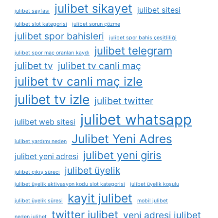
julibet sikayet
julibet sitesi
julibet sayfası
julibet slot kategorisi
julibet sorun çözme
julibet spor bahisleri
julibet spor bahis çeşitliliği
julibet telegram
julibet spor maç oranları kaydı
julibet tv
julibet tv canli maç
julibet tv canli maç izle
julibet tv izle
julibet twitter
julibet whatsapp
julibet web sitesi
Julibet Yeni Adres
julibet yardımı neden
julibet yeni giris
julibet yeni adresi
julibet üyelik
julibet çıkış süreci
julibet üyelik aktivasyon kodu slot kategorisi
julibet üyelik koşulu
kayit julibet
julibet üyelik süresi
mobil julibet
twitter julibet
yeni adresi julibet
neden julibet