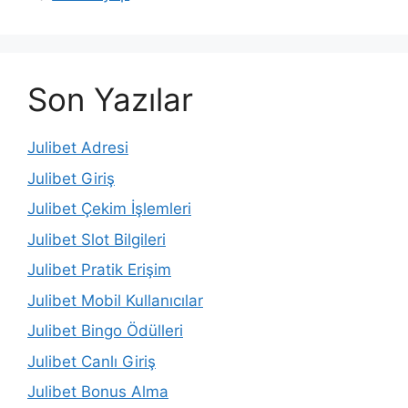
Son Yazılar
Julibet Adresi
Julibet Giriş
Julibet Çekim İşlemleri
Julibet Slot Bilgileri
Julibet Pratik Erişim
Julibet Mobil Kullanıcılar
Julibet Bingo Ödülleri
Julibet Canlı Giriş
Julibet Bonus Alma