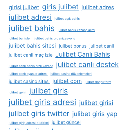
giris julibet
girisi julibet
julibet adres
julibet adresi
julibet açık bahis
julibet bahis
julibet bahis kazanç alımı
julibet bahisleri
julibet bahis organizasyonu
julibet bahis sitesi
julibet bonus
julibet canli
Julibet Canlı Bahis
julibet canli maç izle
julibet canlı destek
julibet canlı bahis hızlı kazanç
julibet canlı oyunlar adresi
julibet casino düzenlemeleri
julibet com
julibet casino sitesi
julibet doğru form
julibet giris
julibet geliri
julibet giris adresi
julibet girisi
julibet giris twitter
julibet giris yap
julibet güncel
julibet giriş adresi bildirimi