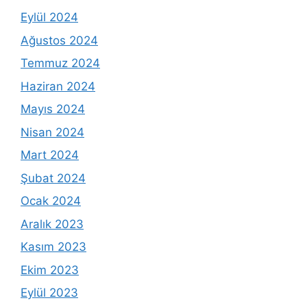
Eylül 2024
Ağustos 2024
Temmuz 2024
Haziran 2024
Mayıs 2024
Nisan 2024
Mart 2024
Şubat 2024
Ocak 2024
Aralık 2023
Kasım 2023
Ekim 2023
Eylül 2023