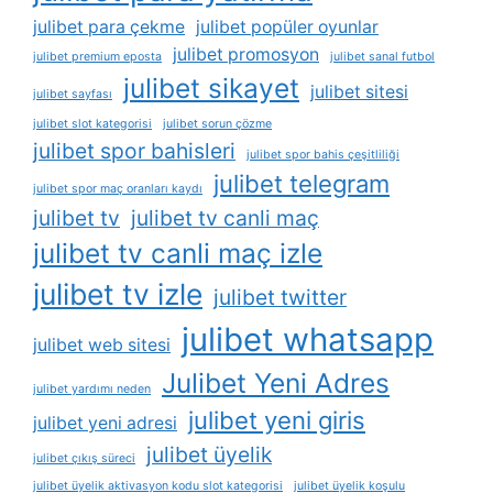
julibet para çekme
julibet popüler oyunlar
julibet promosyon
julibet premium eposta
julibet sanal futbol
julibet sikayet
julibet sitesi
julibet sayfası
julibet slot kategorisi
julibet sorun çözme
julibet spor bahisleri
julibet spor bahis çeşitliliği
julibet telegram
julibet spor maç oranları kaydı
julibet tv
julibet tv canli maç
julibet tv canli maç izle
julibet tv izle
julibet twitter
julibet whatsapp
julibet web sitesi
Julibet Yeni Adres
julibet yardımı neden
julibet yeni giris
julibet yeni adresi
julibet üyelik
julibet çıkış süreci
julibet üyelik aktivasyon kodu slot kategorisi
julibet üyelik koşulu