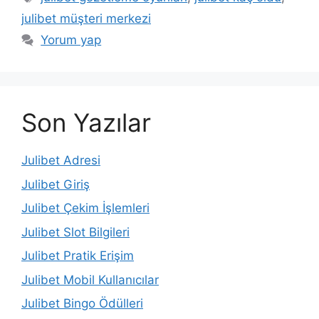
julibet müşteri merkezi
Yorum yap
Son Yazılar
Julibet Adresi
Julibet Giriş
Julibet Çekim İşlemleri
Julibet Slot Bilgileri
Julibet Pratik Erişim
Julibet Mobil Kullanıcılar
Julibet Bingo Ödülleri