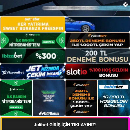
×
Julibet GİRİŞ İÇİN TIKLAYINIZ!