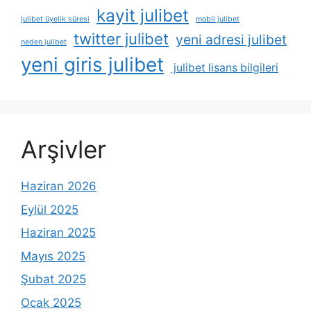
kayit julibet
julibet üyelik süresi
mobil julibet
twitter julibet
yeni adresi julibet
neden julibet
yeni giris julibet
julibet lisans bilgileri
Arşivler
Haziran 2026
Eylül 2025
Haziran 2025
Mayıs 2025
Şubat 2025
Ocak 2025