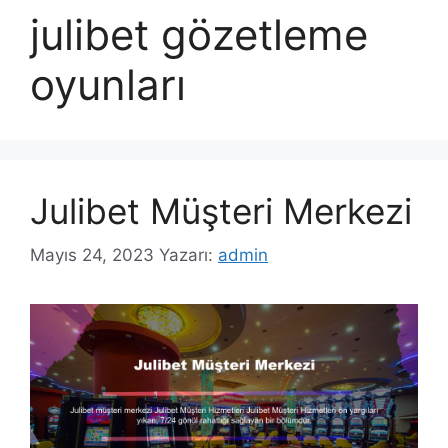
julibet gözetleme
oyunları
Julibet Müşteri Merkezi
Mayıs 24, 2023
Yazarı:
admin