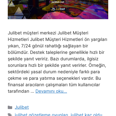
Julibet müşteri merkezi Julibet Müşteri
Hizmetleri Julibet Müşteri Hizmetleri ön yargıları
yıkan, 7/24 gönül rahatlığı sağlayan bir
bölümdür. Destek taleplerine genellikle hızlı bir
şekilde yanıt veririz. Bazı durumlarda, ilgisiz
sorunlara hızlı bir şekilde yanıt verirler. Örneğin,
sektördeki yasal durum nedeniyle farklı para
çekme ve para yatırma seçenekleri vardır. Bu
finansal aracıların çalışmaları tüm kullanıcılar
tarafından …
Devamını oku…
Kategoriler
Julibet
Etiketler
julibet gözetleme oyunları
,
julibet kaç oldu
,