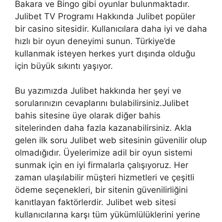
Bakara ve Bingo gibi oyunlar bulunmaktadır.
Julibet TV Programı Hakkında Julibet popüler
bir casino sitesidir. Kullanıcılara daha iyi ve daha
hızlı bir oyun deneyimi sunun. Türkiye’de
kullanmak isteyen herkes yurt dışında olduğu
için büyük sıkıntı yaşıyor.
Bu yazımızda Julibet hakkında her şeyi ve
sorularınızın cevaplarını bulabilirsiniz.Julibet
bahis sitesine üye olarak diğer bahis
sitelerinden daha fazla kazanabilirsiniz. Akla
gelen ilk soru Julibet web sitesinin güvenilir olup
olmadığıdır. Üyelerimize adil bir oyun sistemi
sunmak için en iyi firmalarla çalışıyoruz. Her
zaman ulaşılabilir müşteri hizmetleri ve çeşitli
ödeme seçenekleri, bir sitenin güvenilirliğini
kanıtlayan faktörlerdir. Julibet web sitesi
kullanıcılarına karşı tüm yükümlülüklerini yerine