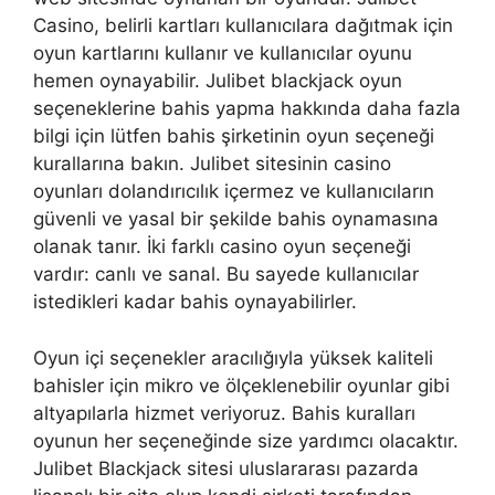
Casino, belirli kartları kullanıcılara dağıtmak için
oyun kartlarını kullanır ve kullanıcılar oyunu
hemen oynayabilir. Julibet blackjack oyun
seçeneklerine bahis yapma hakkında daha fazla
bilgi için lütfen bahis şirketinin oyun seçeneği
kurallarına bakın. Julibet sitesinin casino
oyunları dolandırıcılık içermez ve kullanıcıların
güvenli ve yasal bir şekilde bahis oynamasına
olanak tanır. İki farklı casino oyun seçeneği
vardır: canlı ve sanal. Bu sayede kullanıcılar
istedikleri kadar bahis oynayabilirler.
Oyun içi seçenekler aracılığıyla yüksek kaliteli
bahisler için mikro ve ölçeklenebilir oyunlar gibi
altyapılarla hizmet veriyoruz. Bahis kuralları
oyunun her seçeneğinde size yardımcı olacaktır.
Julibet Blackjack sitesi uluslararası pazarda