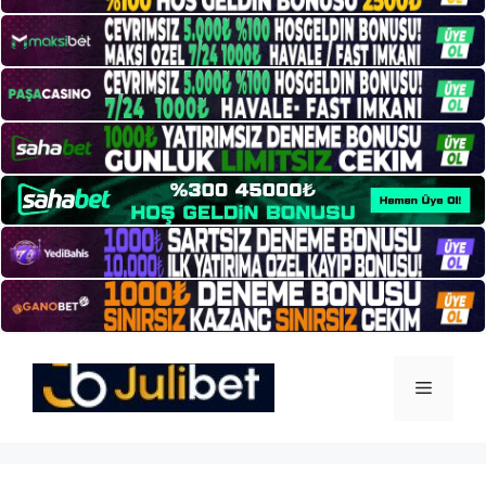
İçeriğe
atla
Menü