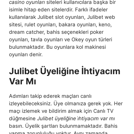
casino oyunları
siteleri kullanıcılara başka bir
isimle hitap eden sitelerdir. Farklı ifadeler
kullanılarak Julibet slot oyunları, Julibet web
sitesi, rulet oyunları, bakara oyunları, keno,
dream catcher, bahis seçenekleri poker
oyunları, tavla oyunları ve Okey oyun türleri
bulunmaktadır. Bu oyunlara kol makinesi
oyunları denir.
Julibet Üyeliğine İhtiyacım
Var Mı
Adımları takip ederek maçları canlı
izleyebileceksiniz. Üye olmanıza gerek yok. Her
maçı izlemek ve bildirim almak için Canlı TV
düğmesine
Julibet üyeliğine i̇htiyacım var mı
basın. Üyelik şartları bulunmamaktadır. Bahis
yapma zorunluluğu yoktur. Aynı zamanda