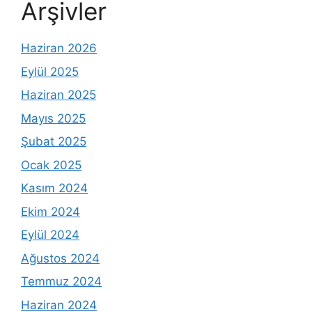
Arşivler
Haziran 2026
Eylül 2025
Haziran 2025
Mayıs 2025
Şubat 2025
Ocak 2025
Kasım 2024
Ekim 2024
Eylül 2024
Ağustos 2024
Temmuz 2024
Haziran 2024