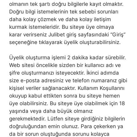
olmanın tek şartı doğru bilgilerle kayıt olmaktır.
Doğru bilgi istemelerinin tek sebebi sorunları
daha kolay çözmek ve daha kolay iletişim
kurmak istemeleridir. Bu siteye üye olmaya
karar verirseniz Julibet giriş sayfasındaki “Giriş”
seçeneğine tıklayarak üyelik oluşturabilirsiniz.
Üyelik oluşturma işlemi 2 dakika kadar sürebilir.
Web sitesi öncelikle sizden bir kullanıcı adı ve
şifre oluşturmanızı isteyecektir. İkinci adımda
size e-posta adresiniz ve telefon numaranız gibi
kişisel veriler sağlanacaktır. Kullanım Koşullarını
okuyup kabul ettikten sonra bu siteye hemen
üye olabilirsiniz. Bu siteye üye olabilmek için 18
yaşında veya daha büyük olmanız
gerekmektedir. Lütfen siteye girdiğiniz bilgilerin
doğruluğundan emin olunuz. Para çekerken ya
da bir sorun oluştuğunda sorunu kolayca