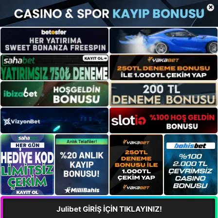
×
Julibet GİRİŞ İÇİN TIKLAYINIZ!