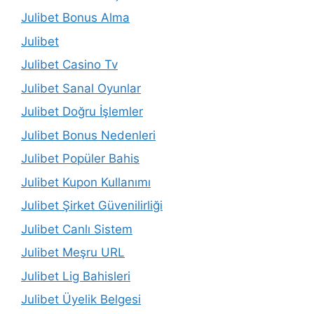
Julibet Bonus Alma
Julibet
Julibet Casino Tv
Julibet Sanal Oyunlar
Julibet Doğru İşlemler
Julibet Bonus Nedenleri
Julibet Popüler Bahis
Julibet Kupon Kullanımı
Julibet Şirket Güvenilirliği
Julibet Canlı Sistem
Julibet Meşru URL
Julibet Lig Bahisleri
Julibet Üyelik Belgesi