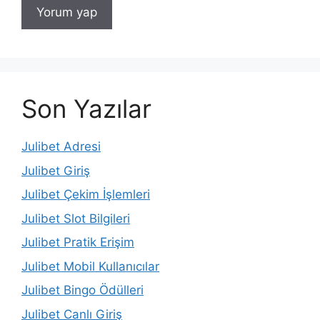
Son Yazılar
Julibet Adresi
Julibet Giriş
Julibet Çekim İşlemleri
Julibet Slot Bilgileri
Julibet Pratik Erişim
Julibet Mobil Kullanıcılar
Julibet Bingo Ödülleri
Julibet Canlı Giriş