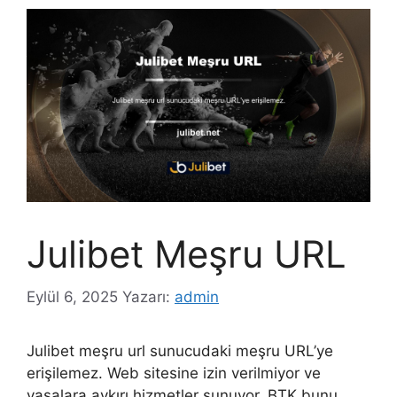
Julibet Meşru URL
Eylül 6, 2025
Yazarı:
admin
Julibet meşru url sunucudaki meşru URL’ye
erişilemez. Web sitesine izin verilmiyor ve
yasalara aykırı hizmetler sunuyor. BTK bunu