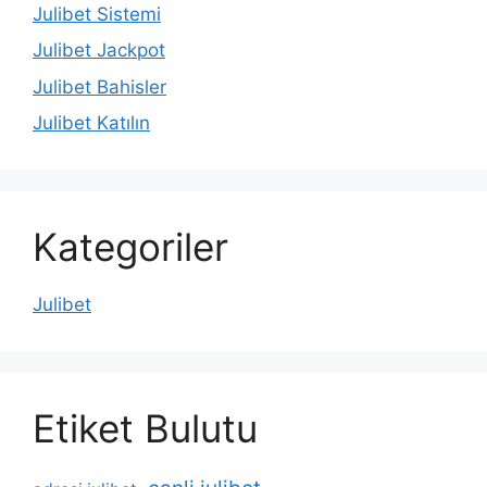
Julibet Sistemi
Julibet Jackpot
Julibet Bahisler
Julibet Katılın
Kategoriler
Julibet
Etiket Bulutu