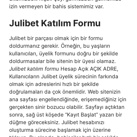
izin vermeyen bir bahis sistemimiz var.
Julibet Katılım Formu
Julibet bir parçası olmak için bir formu
doldurmanız gerekir. Örneğin, bu yaşların
kullanıcıları, üyelik formunu doğru bir şekilde
doldurmasalar bile sitenin bir üyesi olamaz.
Julibet katılım formu
Hesap Açık AÇIK ADRE,
Kullanıcıların Julibet üyelik sürecinin farkında
olmak için adreslerini hızlı bir şekilde
doğrulamaları da çok önemlidir. Web sitenizin
ana sayfası engellendiğinde, erişemediğiniz için
gerçekten sinir bozucu olabilir. Sayfayı açtıktan
sonra, sağ üst köşede “Kayıt Başlat” yazan bir
düğme göreceksiniz. Julibet hesabınızı
oluşturma sürecine başlamak için üzerine