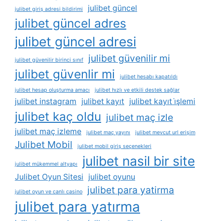
julibet güncel
julibet giriş adresi bildirimi
julibet güncel adres
julibet güncel adresi
julibet güvenilir mi
julibet güvenilir birinci sınıf
julibet güvenlir mi
julibet hesabı kapatıldı
julibet hesap oluşturma amacı
julibet hızlı ve etkili destek sağlar
julibet instagram
julibet kayıt
julibet kayıt i̇şlemi
julibet kaç oldu
julibet maç izle
julibet maç izleme
julibet maç yayını
julibet mevcut url erişim
Julibet Mobil
julibet mobil giriş seçenekleri
julibet nasil bir site
julibet mükemmel altyapı
Julibet Oyun Sitesi
julibet oyunu
julibet para yatirma
julibet oyun ve canlı casino
julibet para yatırma