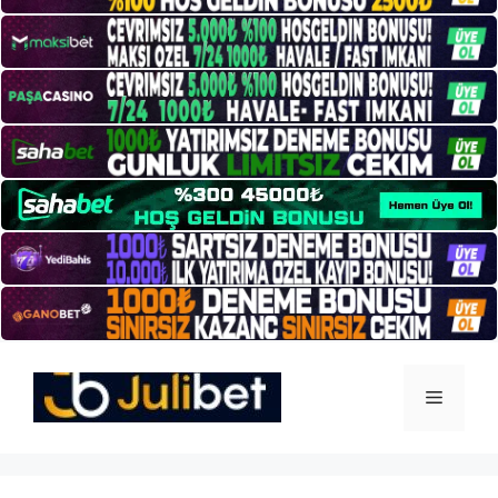
İçeriğe
atla
Menü