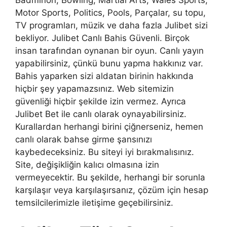
Badminon, Bowling, Martial Arts, Wales Sports,
Motor Sports, Politics, Pools, Parçalar, su topu,
TV programları, müzik ve daha fazla Julibet sizi
bekliyor. Julibet Canlı Bahis Güvenli. Birçok
insan tarafından oynanan bir oyun. Canlı yayın
yapabilirsiniz, çünkü bunu yapma hakkınız var.
Bahis yaparken sizi aldatan birinin hakkında
hiçbir şey yapamazsınız. Web sitemizin
güvenliği hiçbir şekilde izin vermez. Ayrıca
Julibet Bet ile canlı olarak oynayabilirsiniz.
Kurallardan herhangi birini çiğnerseniz, hemen
canlı olarak bahse girme şansınızı
kaybedeceksiniz. Bu siteyi iyi bırakmalısınız.
Site, değişikliğin kalıcı olmasına izin
vermeyecektir. Bu şekilde, herhangi bir sorunla
karşılaşır veya karşılaşırsanız, çözüm için hesap
temsilcilerimizle iletişime geçebilirsiniz.