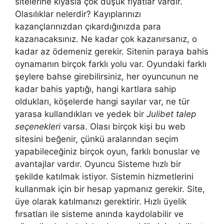
sitelerine kıyasla çok düşük fiyatlar vardır.
Olasılıklar nelerdir? Kayıplarınızı
kazançlarınızdan çıkardığınızda para
kazanacaksınız. Ne kadar çok kazanırsanız, o
kadar az ödemeniz gerekir. Sitenin paraya bahis
oynamanın birçok farklı yolu var. Oyundaki farklı
şeylere bahse girebilirsiniz, her oyuncunun ne
kadar bahis yaptığı, hangi kartlara sahip
oldukları, köşelerde hangi sayılar var, ne tür
yarasa kullandıkları ve yedek bir
Julibet talep
seçenekleri
varsa. Olası birçok kişi bu web
sitesini beğenir, çünkü aralarından seçim
yapabileceğiniz birçok oyun, farklı bonuslar ve
avantajlar vardır. Oyuncu Sisteme hızlı bir
şekilde katılmak istiyor. Sistemin hizmetlerini
kullanmak için bir hesap yapmanız gerekir. Site,
üye olarak katılmanızı gerektirir. Hızlı üyelik
fırsatları ile sisteme anında kaydolabilir ve