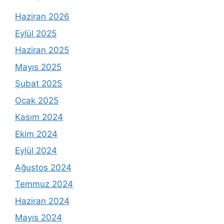
Haziran 2026
Eylül 2025
Haziran 2025
Mayıs 2025
Şubat 2025
Ocak 2025
Kasım 2024
Ekim 2024
Eylül 2024
Ağustos 2024
Temmuz 2024
Haziran 2024
Mayıs 2024