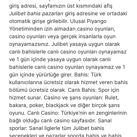
giriş adresi, sayfamızın üst kısmındaki afiş
Julibet bahis pazarları
giriş adresine ve ortadaki
otomatik girişe girilebilir. Ulusal Piyango
Yönetiminden izin almadan casino oyunları,
casino oyunları veya gerçek insanlarla oyun
oynayamazsınız. Julibet yasaya uygun olarak
canlı bahislerle canlı casino oyunları oynayamaz
ve 1 gün içinde yasaya uygun olarak canlı
bahislerle canlı casino oyunları oynayamaz ve 1
gün içinde yürürlüğe girer. Bahis: Türk
kullanıcılarına ücretsiz olarak hizmet veren bahis
bölümü ücretsiz olarak. Canlı Bahis: Spor için
hizmet sunar. Casino ve şans oyunları: Rulet,
bakara, poker, blackjack ve diğer birçok şans
oyunu. Canlı Casino: Türkiye’nin en zenginlerinin
bağlı olduğu canlı casino sayfasıdır. Sanal
sporlar: Sanal liglerle tüm Julibet bahis
seçenekleri ve pazarlar sporda bahis ve bahis