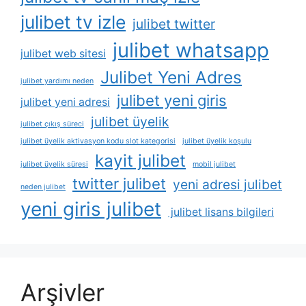
julibet tv izle
julibet twitter
julibet whatsapp
julibet web sitesi
Julibet Yeni Adres
julibet yardımı neden
julibet yeni giris
julibet yeni adresi
julibet üyelik
julibet çıkış süreci
julibet üyelik aktivasyon kodu slot kategorisi
julibet üyelik koşulu
kayit julibet
julibet üyelik süresi
mobil julibet
twitter julibet
yeni adresi julibet
neden julibet
yeni giris julibet
julibet lisans bilgileri
Arşivler