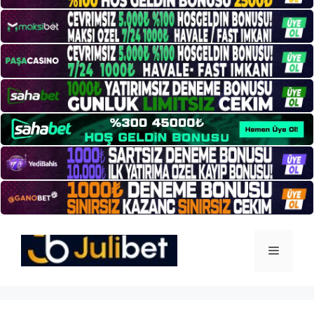
İçeriğe
atla
Menü