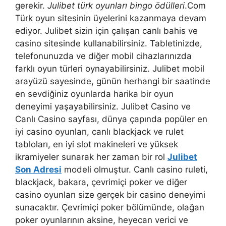
gerekir.
Julibet türk oyunları bingo ödülleri
.Com
Türk oyun sitesinin üyelerini kazanmaya devam
ediyor. Julibet sizin için çalışan canlı bahis ve
casino sitesinde kullanabilirsiniz. Tabletinizde,
telefonunuzda ve diğer mobil cihazlarınızda
farklı oyun türleri oynayabilirsiniz. Julibet mobil
arayüzü sayesinde, günün herhangi bir saatinde
en sevdiğiniz oyunlarda harika bir oyun
deneyimi yaşayabilirsiniz. Julibet Casino ve
Canlı Casino sayfası, dünya çapında popüler en
iyi casino oyunları, canlı blackjack ve rulet
tabloları, en iyi slot makineleri ve yüksek
ikramiyeler sunarak her zaman bir rol
Julibet
Son Adresi
modeli olmuştur. Canlı casino ruleti,
blackjack, bakara, çevrimiçi poker ve diğer
casino oyunları size gerçek bir casino deneyimi
sunacaktır. Çevrimiçi poker bölümünde, olağan
poker oyunlarının aksine, heyecan verici ve