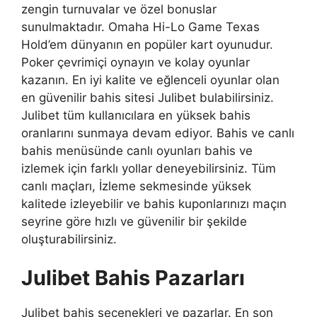
zengin turnuvalar ve özel bonuslar
sunulmaktadır. Omaha Hi-Lo Game Texas
Hold’em dünyanın en popüler kart oyunudur.
Poker çevrimiçi oynayın ve kolay oyunlar
kazanın. En iyi kalite ve eğlenceli oyunlar olan
en güvenilir bahis sitesi Julibet bulabilirsiniz.
Julibet tüm kullanıcılara en yüksek bahis
oranlarını sunmaya devam ediyor. Bahis ve canlı
bahis menüsünde canlı oyunları bahis ve
izlemek için farklı yollar deneyebilirsiniz. Tüm
canlı maçları, İzleme sekmesinde yüksek
kalitede izleyebilir ve bahis kuponlarınızı maçın
seyrine göre hızlı ve güvenilir bir şekilde
oluşturabilirsiniz.
Julibet Bahis Pazarları
Julibet bahis seçenekleri ve pazarlar. En son