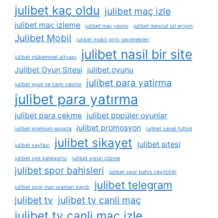
julibet kaç oldu
julibet maç izle
julibet maç izleme
julibet maç yayını
julibet mevcut url erişim
Julibet Mobil
julibet mobil giriş seçenekleri
julibet nasil bir site
julibet mükemmel altyapı
Julibet Oyun Sitesi
julibet oyunu
julibet para yatirma
julibet oyun ve canlı casino
julibet para yatırma
julibet para çekme
julibet popüler oyunlar
julibet promosyon
julibet premium eposta
julibet sanal futbol
julibet sikayet
julibet sitesi
julibet sayfası
julibet slot kategorisi
julibet sorun çözme
julibet spor bahisleri
julibet spor bahis çeşitliliği
julibet telegram
julibet spor maç oranları kaydı
julibet tv
julibet tv canli maç
julibet tv canli maç izle