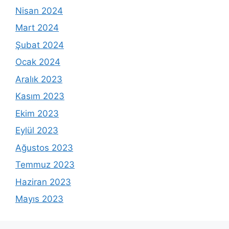
Nisan 2024
Mart 2024
Şubat 2024
Ocak 2024
Aralık 2023
Kasım 2023
Ekim 2023
Eylül 2023
Ağustos 2023
Temmuz 2023
Haziran 2023
Mayıs 2023