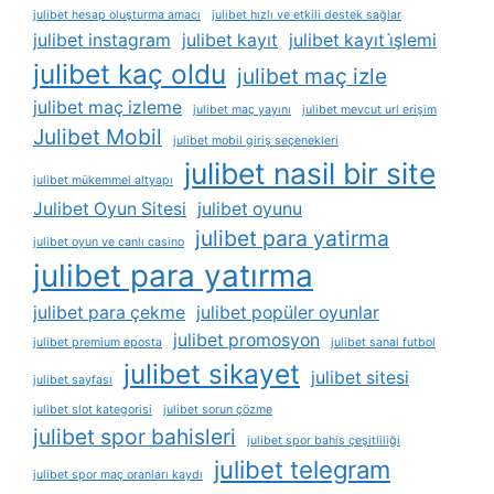
julibet hesap oluşturma amacı
julibet hızlı ve etkili destek sağlar
julibet instagram
julibet kayıt
julibet kayıt i̇şlemi
julibet kaç oldu
julibet maç izle
julibet maç izleme
julibet maç yayını
julibet mevcut url erişim
Julibet Mobil
julibet mobil giriş seçenekleri
julibet nasil bir site
julibet mükemmel altyapı
Julibet Oyun Sitesi
julibet oyunu
julibet para yatirma
julibet oyun ve canlı casino
julibet para yatırma
julibet para çekme
julibet popüler oyunlar
julibet promosyon
julibet premium eposta
julibet sanal futbol
julibet sikayet
julibet sitesi
julibet sayfası
julibet slot kategorisi
julibet sorun çözme
julibet spor bahisleri
julibet spor bahis çeşitliliği
julibet telegram
julibet spor maç oranları kaydı