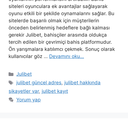
siteleri oyunculara ek avantajlar sağlayarak
oyunu etkili bir şekilde oynamalarını sağlar. Bu
sitelerde başarılı olmak için müşterilerin
önceden belirlenmiş hedeflere bağlı kalması
gerekir Julibet, bahisçiler arasında oldukça
tercih edilen bir çevrimiçi bahis platformudur.
Ön yarışmalara katılımcı çekmek. Sonuç olarak
kullanıcılar göz …
Devamını oku…
Kategoriler
Julibet
Etiketler
julibet güncel adres
,
julibet hakkında
şikayetler var
,
julibet kayıt
Yorum yap