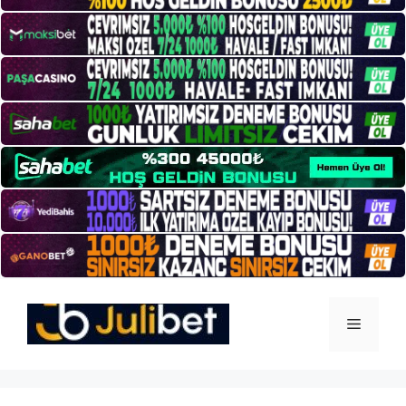
İçeriğe
atla
Menü