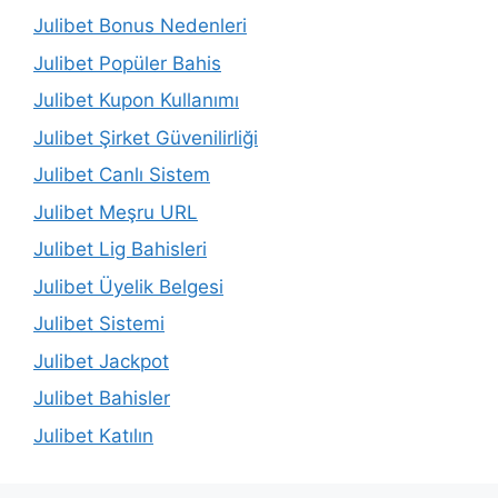
Julibet Bonus Nedenleri
Julibet Popüler Bahis
Julibet Kupon Kullanımı
Julibet Şirket Güvenilirliği
Julibet Canlı Sistem
Julibet Meşru URL
Julibet Lig Bahisleri
Julibet Üyelik Belgesi
Julibet Sistemi
Julibet Jackpot
Julibet Bahisler
Julibet Katılın