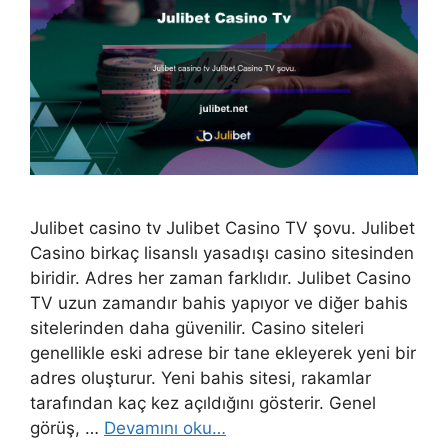
Julibet casino tv Julibet Casino TV şovu. Julibet
Casino birkaç lisanslı yasadışı casino sitesinden
biridir. Adres her zaman farklıdır. Julibet Casino
TV uzun zamandır bahis yapıyor ve diğer bahis
sitelerinden daha güvenilir. Casino siteleri
genellikle eski adrese bir tane ekleyerek yeni bir
adres oluşturur. Yeni bahis sitesi, rakamlar
tarafından kaç kez açıldığını gösterir. Genel
görüş, …
Devamını oku…