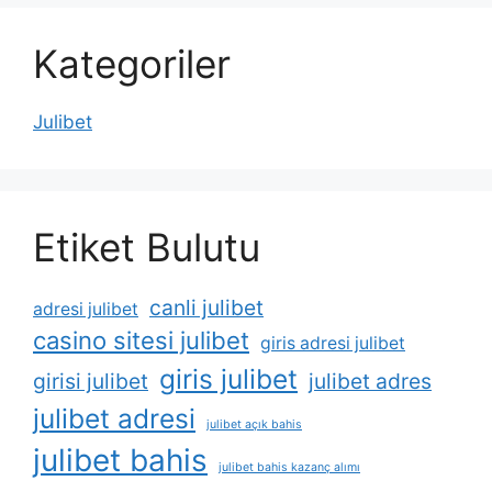
Kategoriler
Julibet
Etiket Bulutu
canli julibet
adresi julibet
casino sitesi julibet
giris adresi julibet
giris julibet
girisi julibet
julibet adres
julibet adresi
julibet açık bahis
julibet bahis
julibet bahis kazanç alımı