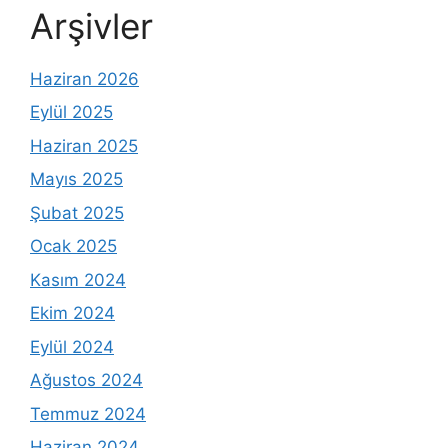
Arşivler
Haziran 2026
Eylül 2025
Haziran 2025
Mayıs 2025
Şubat 2025
Ocak 2025
Kasım 2024
Ekim 2024
Eylül 2024
Ağustos 2024
Temmuz 2024
Haziran 2024