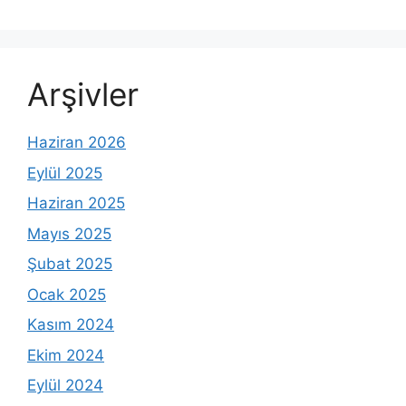
Arşivler
Haziran 2026
Eylül 2025
Haziran 2025
Mayıs 2025
Şubat 2025
Ocak 2025
Kasım 2024
Ekim 2024
Eylül 2024