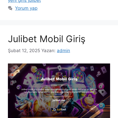
yeni giris julibet
Yorum yap
Julibet Mobil Giriş
Şubat 12, 2025
Yazarı:
admin