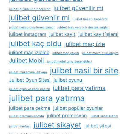
julibet güvenilir mi
julibet güvenilir birinci sınıf
julibet güvenlir mi
julibet hesabı kapatıldı
julibet hesap oluşturma amacı
julibet hızlı ve etkili destek sağlar
julibet instagram
julibet kayıt
julibet kayıt i̇şlemi
julibet kaç oldu
julibet maç izle
julibet maç izleme
julibet maç yayını
julibet mevcut url erişim
Julibet Mobil
julibet mobil giriş seçenekleri
julibet nasil bir site
julibet mükemmel altyapı
Julibet Oyun Sitesi
julibet oyunu
julibet para yatirma
julibet oyun ve canlı casino
julibet para yatırma
julibet para çekme
julibet popüler oyunlar
julibet promosyon
julibet premium eposta
julibet sanal futbol
julibet sikayet
julibet sitesi
julibet sayfası