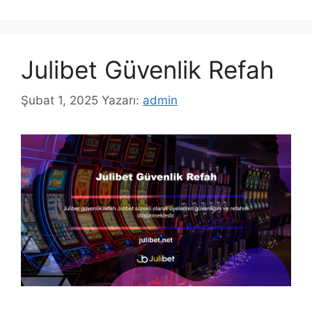
Julibet Güvenlik Refah
Şubat 1, 2025
Yazarı:
admin