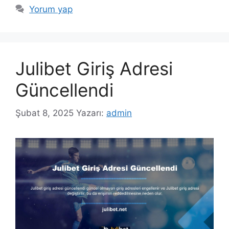
Yorum yap
Julibet Giriş Adresi
Güncellendi
Şubat 8, 2025
Yazarı:
admin