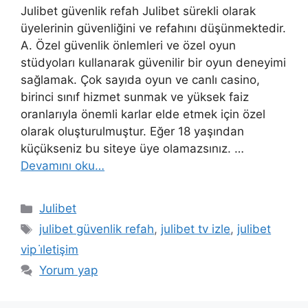
Julibet güvenlik refah Julibet sürekli olarak
üyelerinin güvenliğini ve refahını düşünmektedir.
A. Özel güvenlik önlemleri ve özel oyun
stüdyoları kullanarak güvenilir bir oyun deneyimi
sağlamak. Çok sayıda oyun ve canlı casino,
birinci sınıf hizmet sunmak ve yüksek faiz
oranlarıyla önemli karlar elde etmek için özel
olarak oluşturulmuştur. Eğer 18 yaşından
küçükseniz bu siteye üye olamazsınız. …
Devamını oku…
Kategoriler
Julibet
Etiketler
julibet güvenlik refah
,
julibet tv izle
,
julibet
vip i̇letişim
Yorum yap