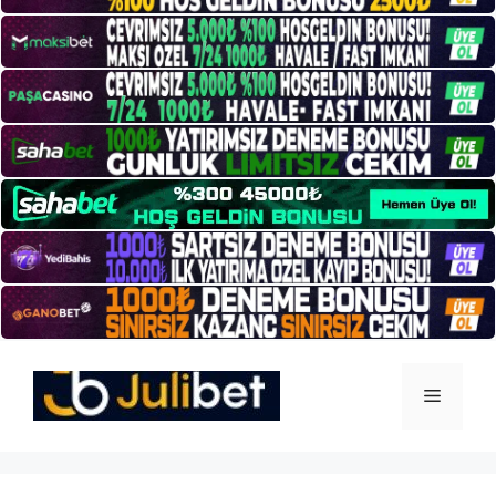
İçeriğe
atla
Menü