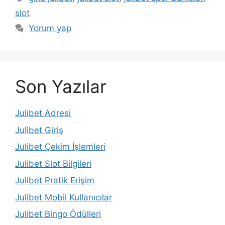
slot
Yorum yap
Son Yazılar
Julibet Adresi
Julibet Giriş
Julibet Çekim İşlemleri
Julibet Slot Bilgileri
Julibet Pratik Erişim
Julibet Mobil Kullanıcılar
Julibet Bingo Ödülleri