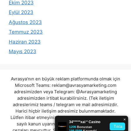
Ekim 2023
Eylül 2023
Ağustos 2023
Temmuz 2023
Haziran 2023
Mayıs 2023
Avrasya'nın en büyük reklam platformunda olmak için
Microsoft Teams:
reklam@avrasyamarketing.com
adresimizden veya Telegram: @Avrasyamarketing
adresimizden irtibat kurabilirsiniz. (Tek iletişim
adreslerimiz teams / telegram ve mail adresimizdir.
Harici hiçbir iletişim adresimiz bulunmamaktadır.
Lütfen itibar etmeyiniz.) Türkiye yasalarına göre 7258
sayılı kanun uyarınca yasa dışı bahis oynamanın
cezaları mevcuttur. Şu an bulunduğunuz site hiç bir