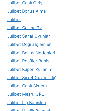
Julibet Canlı Giriş
Julibet Bonus Alma
Julibet
Julibet Casino Tv
Julibet Sanal Oyunlar
Julibet Doğru İşlemler
Julibet Bonus Nedenleri
Julibet Popüler Bahis
Julibet Kupon Kullanımı
Julibet Şirket Güvenilirliği
Julibet Canlı Sistem
Julibet Meşru URL
Julibet Lig Bahisleri
Julibet Üyelik Belgesi