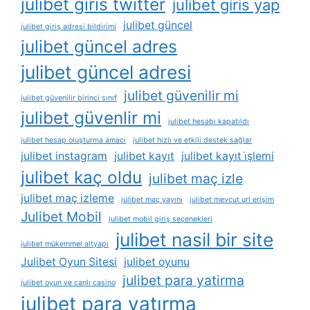
julibet giris twitter
julibet giris yap
julibet güncel
julibet giriş adresi bildirimi
julibet güncel adres
julibet güncel adresi
julibet güvenilir mi
julibet güvenilir birinci sınıf
julibet güvenlir mi
julibet hesabı kapatıldı
julibet hesap oluşturma amacı
julibet hızlı ve etkili destek sağlar
julibet instagram
julibet kayıt
julibet kayıt i̇şlemi
julibet kaç oldu
julibet maç izle
julibet maç izleme
julibet maç yayını
julibet mevcut url erişim
Julibet Mobil
julibet mobil giriş seçenekleri
julibet nasil bir site
julibet mükemmel altyapı
Julibet Oyun Sitesi
julibet oyunu
julibet para yatirma
julibet oyun ve canlı casino
julibet para yatırma