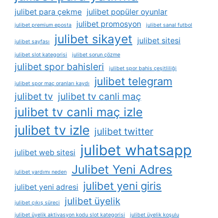
julibet para çekme
julibet popüler oyunlar
julibet promosyon
julibet premium eposta
julibet sanal futbol
julibet sikayet
julibet sitesi
julibet sayfası
julibet slot kategorisi
julibet sorun çözme
julibet spor bahisleri
julibet spor bahis çeşitliliği
julibet telegram
julibet spor maç oranları kaydı
julibet tv
julibet tv canli maç
julibet tv canli maç izle
julibet tv izle
julibet twitter
julibet whatsapp
julibet web sitesi
Julibet Yeni Adres
julibet yardımı neden
julibet yeni giris
julibet yeni adresi
julibet üyelik
julibet çıkış süreci
julibet üyelik aktivasyon kodu slot kategorisi
julibet üyelik koşulu