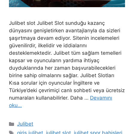
Julibet slot Julibet Slot sunduğu kazanç
dünyasını genişletirken avantajlarıyla da sizleri
şaşırtmaya devam ediyor. Sitenin incelemeleri
güvenilirdir, ilkelidir ve iddialarını
desteklemektedir. Julibet tüm sağlam temelleri
kapsar ve oyuncuların yardıma ihtiyaç
duyduklarında her zaman başvurabilecekleri
birine sahip olmalarını sağlar. Julibet Slotları
Kısa sorular için oyuncular İngiltere ve
Türkiye’deki çevrimiçi canlı sohbeti veya ücretsiz
numaraları kullanabilirler. Daha …
Devamını
oku…
Kategoriler
Julibet
Etiketler
giris julibet
,
julibet slot
,
julibet spor bahisleri