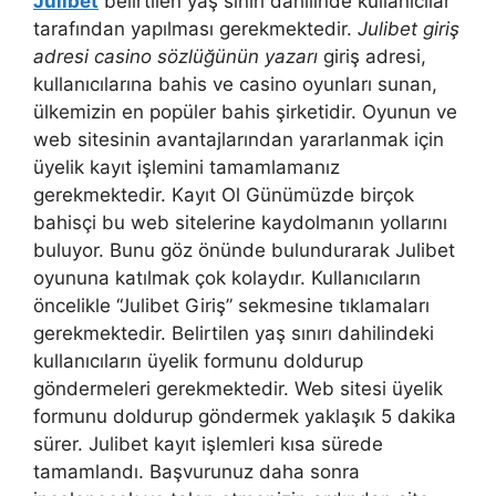
Julibet
belirtilen yaş sınırı dahilinde kullanıcılar
tarafından yapılması gerekmektedir.
Julibet giriş
adresi casino sözlüğünün yazarı
giriş adresi,
kullanıcılarına bahis ve casino oyunları sunan,
ülkemizin en popüler bahis şirketidir. Oyunun ve
web sitesinin avantajlarından yararlanmak için
üyelik kayıt işlemini tamamlamanız
gerekmektedir. Kayıt Ol Günümüzde birçok
bahisçi bu web sitelerine kaydolmanın yollarını
buluyor. Bunu göz önünde bulundurarak Julibet
oyununa katılmak çok kolaydır. Kullanıcıların
öncelikle “Julibet Giriş” sekmesine tıklamaları
gerekmektedir. Belirtilen yaş sınırı dahilindeki
kullanıcıların üyelik formunu doldurup
göndermeleri gerekmektedir. Web sitesi üyelik
formunu doldurup göndermek yaklaşık 5 dakika
sürer. Julibet kayıt işlemleri kısa sürede
tamamlandı. Başvurunuz daha sonra