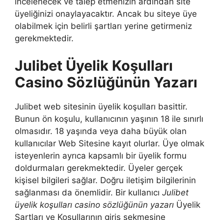
incelenecek ve talep etmenizin ardından site
üyeliğinizi onaylayacaktır. Ancak bu siteye üye
olabilmek için belirli şartları yerine getirmeniz
gerekmektedir.
Julibet Üyelik Koşulları
Casino Sözlüğünün Yazarı
Julibet web sitesinin üyelik koşulları basittir.
Bunun ön koşulu, kullanıcının yaşının 18 ile sınırlı
olmasıdır. 18 yaşında veya daha büyük olan
kullanıcılar Web Sitesine kayıt olurlar. Üye olmak
isteyenlerin ayrıca kapsamlı bir üyelik formu
doldurmaları gerekmektedir. Üyeler gerçek
kişisel bilgileri sağlar. Doğru iletişim bilgilerinin
sağlanması da önemlidir. Bir kullanıcı
Julibet
üyelik koşulları casino sözlüğünün yazarı
Üyelik
Şartları ve Koşullarının giriş sekmesine