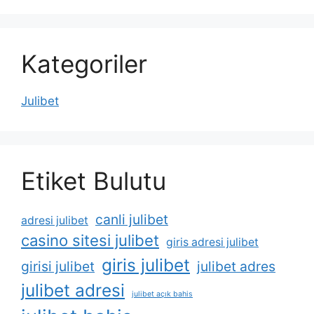
Kategoriler
Julibet
Etiket Bulutu
canli julibet
adresi julibet
casino sitesi julibet
giris adresi julibet
giris julibet
girisi julibet
julibet adres
julibet adresi
julibet açık bahis