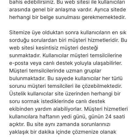
bahis edebilirsiniz. Bu web sitesi ile kullanıcıları
arasında genel bir anlaşma vardır. Ayrıca sitede
herhangi bir belge sunulması gerekmemektedir.
Sitemize üye olduktan sonra kullanıcıların en sık
sorduğu sorulardan biri müşteri hizmetleridir. Bu
web sitesi kesintisiz müşteri desteği
sunmaktadır. Kullanıcılar müşteri temsilcilerine
e-posta veya canlı destek yoluyla ulaşabilirler.
Müşteri temsilcilerinde uzman gruplar
bulunmaktadır. Bu sayede kullanıcılar her türlü
sorunu müşteri temsilcileri ile çözebilmektedir.
Üstelik kullanıcılar site üzerinden herhangi bir
soru sormak istediklerinde canlı destek
ekibinden yardım alabiliyorlar. Müşteri hizmetleri
kullanıcılara haftanın yedi günü, günün 24 saati
açıktır. Bu site aynı zamanda sorunlarınızı
yaklaşık bir dakika içinde çözmenize olanak