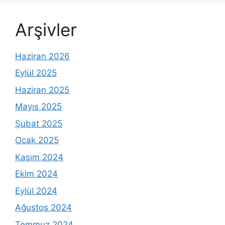
Arşivler
Haziran 2026
Eylül 2025
Haziran 2025
Mayıs 2025
Şubat 2025
Ocak 2025
Kasım 2024
Ekim 2024
Eylül 2024
Ağustos 2024
Temmuz 2024