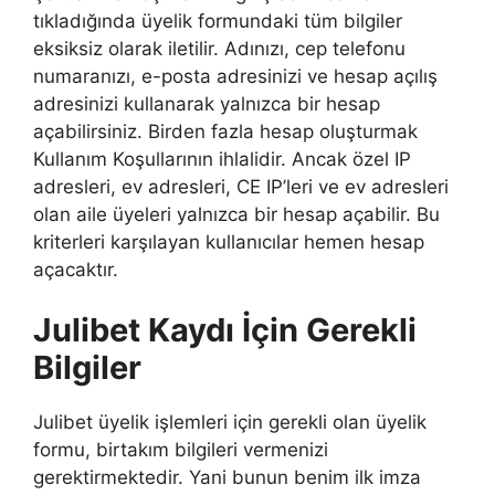
tıkladığında üyelik formundaki tüm bilgiler
eksiksiz olarak iletilir. Adınızı, cep telefonu
numaranızı, e-posta adresinizi ve hesap açılış
adresinizi kullanarak yalnızca bir hesap
açabilirsiniz. Birden fazla hesap oluşturmak
Kullanım Koşullarının ihlalidir. Ancak özel IP
adresleri, ev adresleri, CE IP’leri ve ev adresleri
olan aile üyeleri yalnızca bir hesap açabilir. Bu
kriterleri karşılayan kullanıcılar hemen hesap
açacaktır.
Julibet Kaydı İçin Gerekli
Bilgiler
Julibet üyelik işlemleri için gerekli olan üyelik
formu, birtakım bilgileri vermenizi
gerektirmektedir. Yani bunun benim ilk imza