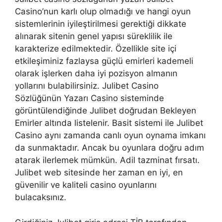
Casino’nun karlı olup olmadığı ve hangi oyun
sistemlerinin iyileştirilmesi gerektiği dikkate
alınarak sitenin genel yapısı süreklilik ile
karakterize edilmektedir. Özellikle site içi
etkileşiminiz fazlaysa güçlü emirleri kademeli
olarak işlerken daha iyi pozisyon almanın
yollarını bulabilirsiniz. Julibet Casino
Sözlüğünün Yazarı Casino sisteminde
görüntülendiğinde Julibet doğrudan Bekleyen
Emirler altında listelenir. Basit sistemi ile Julibet
Casino aynı zamanda canlı oyun oynama imkanı
da sunmaktadır. Ancak bu oyunlara doğru adım
atarak ilerlemek mümkün. Adil tazminat fırsatı.
Julibet web sitesinde her zaman en iyi, en
güvenilir ve kaliteli casino oyunlarını
bulacaksınız.