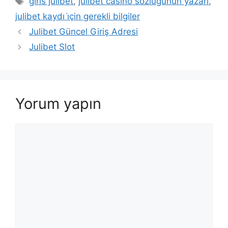
giris julibet
,
julibet casino sözlüğünün yazarı
,
julibet kaydı i̇çin gerekli bilgiler
Julibet Güncel Giriş Adresi
Julibet Slot
Yorum yapın
Yorum