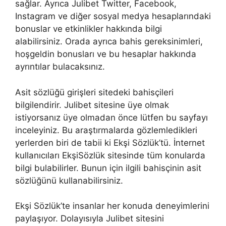
sağlar. Ayrıca Julibet Twitter, Facebook,
Instagram ve diğer sosyal medya hesaplarındaki
bonuslar ve etkinlikler hakkında bilgi
alabilirsiniz. Orada ayrıca bahis gereksinimleri,
hoşgeldin bonusları ve bu hesaplar hakkında
ayrıntılar bulacaksınız.
Asit sözlüğü girişleri sitedeki bahisçileri
bilgilendirir. Julibet sitesine üye olmak
istiyorsanız üye olmadan önce lütfen bu sayfayı
inceleyiniz. Bu araştırmalarda gözlemledikleri
yerlerden biri de tabii ki Ekşi Sözlük’tü. İnternet
kullanıcıları EkşiSözlük sitesinde tüm konularda
bilgi bulabilirler. Bunun için ilgili bahisçinin asit
sözlüğünü kullanabilirsiniz.
Ekşi Sözlük’te insanlar her konuda deneyimlerini
paylaşıyor. Dolayısıyla Julibet sitesini