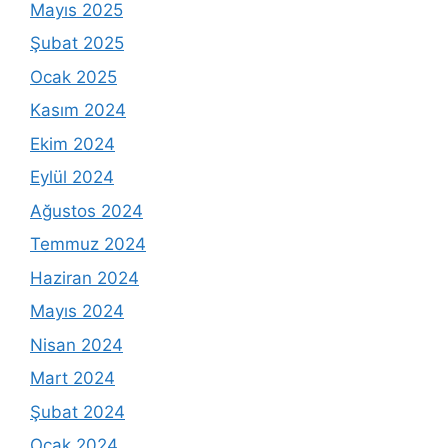
Mayıs 2025
Şubat 2025
Ocak 2025
Kasım 2024
Ekim 2024
Eylül 2024
Ağustos 2024
Temmuz 2024
Haziran 2024
Mayıs 2024
Nisan 2024
Mart 2024
Şubat 2024
Ocak 2024