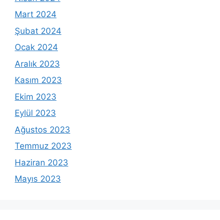
Mart 2024
Şubat 2024
Ocak 2024
Aralık 2023
Kasım 2023
Ekim 2023
Eylül 2023
Ağustos 2023
Temmuz 2023
Haziran 2023
Mayıs 2023