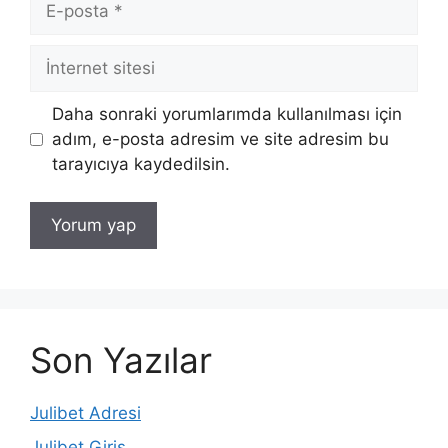
posta
İnternet
sitesi
Daha sonraki yorumlarımda kullanılması için
adım, e-posta adresim ve site adresim bu
tarayıcıya kaydedilsin.
Son Yazılar
Julibet Adresi
Julibet Giriş