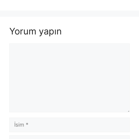
Yorum yapın
Yorum
İsim
E-