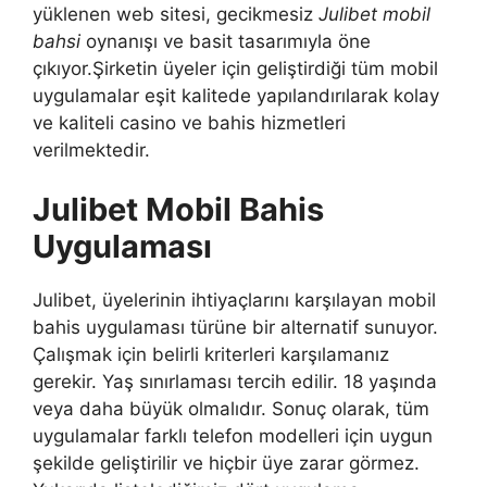
yüklenen web sitesi, gecikmesiz
Julibet mobil
bahsi
oynanışı ve basit tasarımıyla öne
çıkıyor.Şirketin üyeler için geliştirdiği tüm mobil
uygulamalar eşit kalitede yapılandırılarak kolay
ve kaliteli casino ve bahis hizmetleri
verilmektedir.
Julibet Mobil Bahis
Uygulaması
Julibet, üyelerinin ihtiyaçlarını karşılayan mobil
bahis uygulaması türüne bir alternatif sunuyor.
Çalışmak için belirli kriterleri karşılamanız
gerekir. Yaş sınırlaması tercih edilir. 18 yaşında
veya daha büyük olmalıdır. Sonuç olarak, tüm
uygulamalar farklı telefon modelleri için uygun
şekilde geliştirilir ve hiçbir üye zarar görmez.