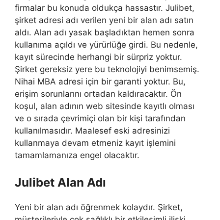
firmalar bu konuda oldukça hassastır. Julibet,
şirket adresi adı verilen yeni bir alan adı satın
aldı. Alan adı yasak başladıktan hemen sonra
kullanıma açıldı ve yürürlüğe girdi. Bu nedenle,
kayıt sürecinde herhangi bir sürpriz yoktur.
Şirket gereksiz yere bu teknolojiyi benimsemiş.
Nihai MBA adresi için bir garanti yoktur. Bu,
erişim sorunlarını ortadan kaldıracaktır. Ön
koşul, alan adının web sitesinde kayıtlı olması
ve o sırada çevrimiçi olan bir kişi tarafından
kullanılmasıdır. Maalesef eski adresinizi
kullanmaya devam etmeniz kayıt işlemini
tamamlamanıza engel olacaktır.
Julibet Alan Adı
Yeni bir alan adı öğrenmek kolaydır. Şirket,
müşterileriyle çok sağlıklı bir etkileşimli ilişki