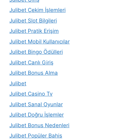
Julibet Çekim İşlemleri
Julibet Slot Bilgileri
Julibet Pratik Erişim
Julibet Mobil Kullanıcılar
Julibet Bingo Ödülleri
Julibet Canlı Giriş
Julibet Bonus Alma
Julibet
Julibet Casino Tv
Julibet Sanal Oyunlar
Julibet Doğru İşlemler
Julibet Bonus Nedenleri
Julibet Popüler Bahis