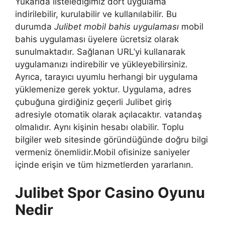
Yukarıda listelediğimiz dört uygulama
indirilebilir, kurulabilir ve kullanılabilir. Bu
durumda
Julibet mobil bahis uygulaması
mobil
bahis uygulaması üyelere ücretsiz olarak
sunulmaktadır. Sağlanan URL’yi kullanarak
uygulamanızı indirebilir ve yükleyebilirsiniz.
Ayrıca, tarayıcı uyumlu herhangi bir uygulama
yüklemenize gerek yoktur. Uygulama, adres
çubuğuna girdiğiniz geçerli Julibet giriş
adresiyle otomatik olarak açılacaktır. vatandaş
olmalıdır. Aynı kişinin hesabı olabilir. Toplu
bilgiler web sitesinde göründüğünde doğru bilgi
vermeniz önemlidir.Mobil ofisinize saniyeler
içinde erişin ve tüm hizmetlerden yararlanın.
Julibet Spor Casino Oyunu
Nedir