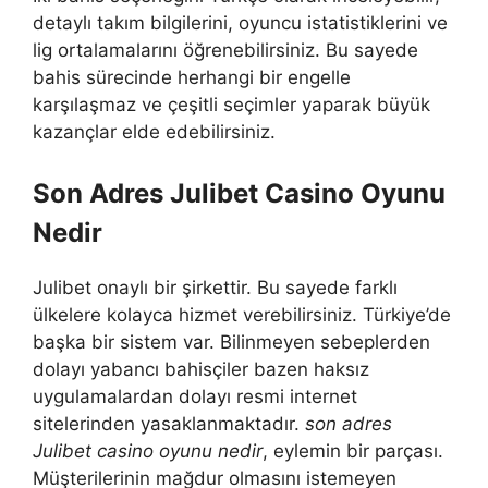
detaylı takım bilgilerini, oyuncu istatistiklerini ve
lig ortalamalarını öğrenebilirsiniz. Bu sayede
bahis sürecinde herhangi bir engelle
karşılaşmaz ve çeşitli seçimler yaparak büyük
kazançlar elde edebilirsiniz.
Son Adres Julibet Casino Oyunu
Nedir
Julibet onaylı bir şirkettir. Bu sayede farklı
ülkelere kolayca hizmet verebilirsiniz. Türkiye’de
başka bir sistem var. Bilinmeyen sebeplerden
dolayı yabancı bahisçiler bazen haksız
uygulamalardan dolayı resmi internet
sitelerinden yasaklanmaktadır.
son adres
Julibet casino oyunu nedir
, eylemin bir parçası.
Müşterilerinin mağdur olmasını istemeyen