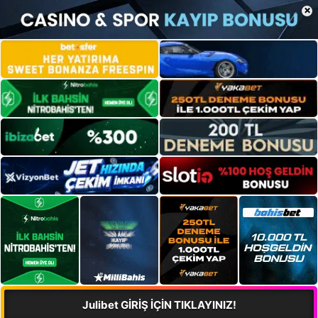
×
Julibet GİRİŞ İÇİN TIKLAYINIZ!