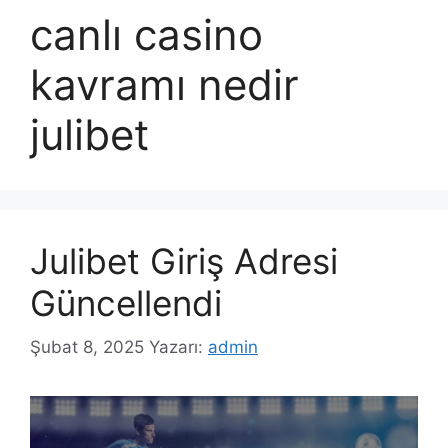
canlı casino
kavramı nedir
julibet
Julibet Giriş Adresi
Güncellendi
Şubat 8, 2025
Yazarı:
admin