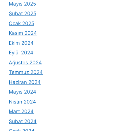
Mayıs 2025
Şubat 2025
Ocak 2025
Kasım 2024
Ekim 2024
Eylül 2024
Ağustos 2024
Temmuz 2024
Haziran 2024
Mayıs 2024
Nisan 2024
Mart 2024
Şubat 2024