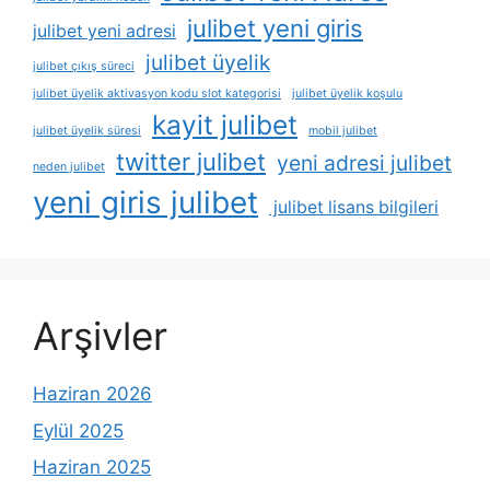
julibet yeni giris
julibet yeni adresi
julibet üyelik
julibet çıkış süreci
julibet üyelik aktivasyon kodu slot kategorisi
julibet üyelik koşulu
kayit julibet
julibet üyelik süresi
mobil julibet
twitter julibet
yeni adresi julibet
neden julibet
yeni giris julibet
julibet lisans bilgileri
Arşivler
Haziran 2026
Eylül 2025
Haziran 2025