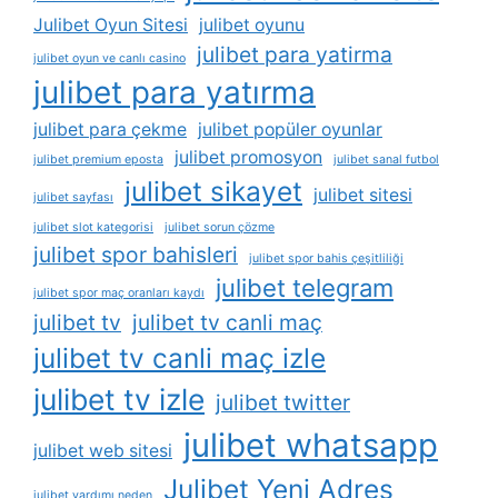
Julibet Oyun Sitesi
julibet oyunu
julibet para yatirma
julibet oyun ve canlı casino
julibet para yatırma
julibet para çekme
julibet popüler oyunlar
julibet promosyon
julibet premium eposta
julibet sanal futbol
julibet sikayet
julibet sitesi
julibet sayfası
julibet slot kategorisi
julibet sorun çözme
julibet spor bahisleri
julibet spor bahis çeşitliliği
julibet telegram
julibet spor maç oranları kaydı
julibet tv
julibet tv canli maç
julibet tv canli maç izle
julibet tv izle
julibet twitter
julibet whatsapp
julibet web sitesi
Julibet Yeni Adres
julibet yardımı neden