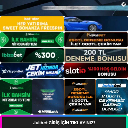
×
Julibet GİRİŞ İÇİN TIKLAYINIZ!