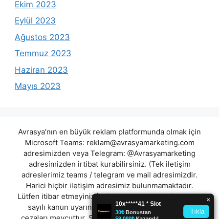
Ekim 2023
Eylül 2023
Ağustos 2023
Temmuz 2023
Haziran 2023
Mayıs 2023
Avrasya'nın en büyük reklam platformunda olmak için
Microsoft Teams:
reklam@avrasyamarketing.com
adresimizden veya Telegram: @Avrasyamarketing
adresimizden irtibat kurabilirsiniz. (Tek iletişim
adreslerimiz teams / telegram ve mail adresimizdir.
Harici hiçbir iletişim adresimiz bulunmamaktadır.
Lütfen itibar etmeyiniz.) Türkiye yasalarına göre 7258
sayılı kanun uyarınca yasa dışı bahis oynamanın
cezaları mevcuttur. Şu an bulunduğunuz site hiç bir