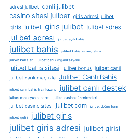
canli julibet
adresi julibet
casino sitesi julibet
giris adresi julibet
giris julibet
girisi julibet
julibet adres
julibet adresi
julibet açık bahis
julibet bahis
julibet bahis kazanç alımı
julibet bahisleri
julibet bahis organizasyonu
julibet bahis sitesi
julibet bonus
julibet canli
Julibet Canlı Bahis
julibet canli maç izle
julibet canlı destek
julibet canlı bahis hızlı kazanç
julibet canlı oyunlar adresi
julibet casino düzenlemeleri
julibet com
julibet casino sitesi
julibet doğru form
julibet giris
julibet geliri
julibet giris adresi
julibet girisi