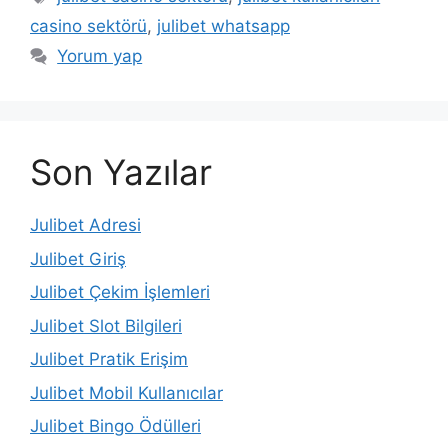
casino sektörü
,
julibet whatsapp
Yorum yap
Son Yazılar
Julibet Adresi
Julibet Giriş
Julibet Çekim İşlemleri
Julibet Slot Bilgileri
Julibet Pratik Erişim
Julibet Mobil Kullanıcılar
Julibet Bingo Ödülleri