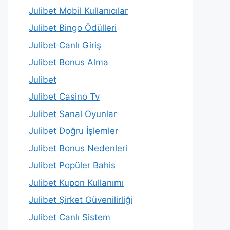
Julibet Mobil Kullanıcılar
Julibet Bingo Ödülleri
Julibet Canlı Giriş
Julibet Bonus Alma
Julibet
Julibet Casino Tv
Julibet Sanal Oyunlar
Julibet Doğru İşlemler
Julibet Bonus Nedenleri
Julibet Popüler Bahis
Julibet Kupon Kullanımı
Julibet Şirket Güvenilirliği
Julibet Canlı Sistem