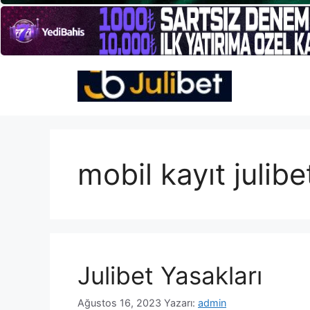
İçeriğe
atla
mobil kayıt julibe
Julibet Yasakları
Ağustos 16, 2023
Yazarı:
admin