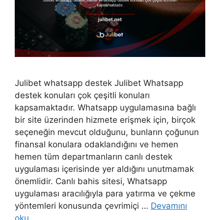
Julibet whatsapp destek Julibet Whatsapp
destek konuları çok çeşitli konuları
kapsamaktadır. Whatsapp uygulamasına bağlı
bir site üzerinden hizmete erişmek için, birçok
seçeneğin mevcut olduğunu, bunların çoğunun
finansal konulara odaklandığını ve hemen
hemen tüm departmanların canlı destek
uygulaması içerisinde yer aldığını unutmamak
önemlidir. Canlı bahis sitesi, Whatsapp
uygulaması aracılığıyla para yatırma ve çekme
yöntemleri konusunda çevrimiçi …
Devamını
oku…