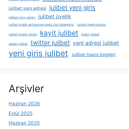
julibet yeni giris
julibet yeni adresi
julibet üyelik
julibet çıkış süreci
julibet üyelik aktivasyon kodu slot kategorisi
julibet üyelik koşulu
kayit julibet
julibet üyelik süresi
mobil julibet
twitter julibet
yeni adresi julibet
neden julibet
yeni giris julibet
julibet lisans bilgileri
Arşivler
Haziran 2026
Eylül 2025
Haziran 2025