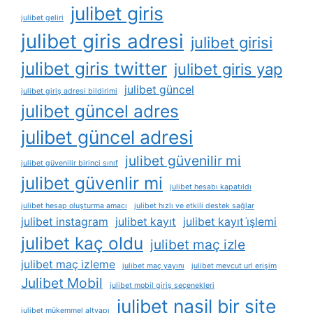
julibet giris
julibet geliri
julibet giris adresi
julibet girisi
julibet giris twitter
julibet giris yap
julibet güncel
julibet giriş adresi bildirimi
julibet güncel adres
julibet güncel adresi
julibet güvenilir mi
julibet güvenilir birinci sınıf
julibet güvenlir mi
julibet hesabı kapatıldı
julibet hesap oluşturma amacı
julibet hızlı ve etkili destek sağlar
julibet instagram
julibet kayıt
julibet kayıt i̇şlemi
julibet kaç oldu
julibet maç izle
julibet maç izleme
julibet maç yayını
julibet mevcut url erişim
Julibet Mobil
julibet mobil giriş seçenekleri
julibet nasil bir site
julibet mükemmel altyapı