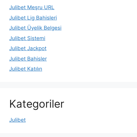
Julibet Meşru URL
Julibet Lig Bahisleri
Julibet Üyelik Belgesi
Julibet Sistemi
Julibet Jackpot
Julibet Bahisler
Julibet Katılın
Kategoriler
Julibet