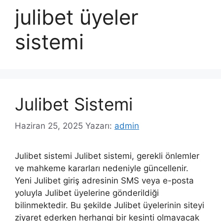
julibet üyeler
sistemi
Julibet Sistemi
Haziran 25, 2025
Yazarı:
admin
Julibet sistemi Julibet sistemi, gerekli önlemler
ve mahkeme kararları nedeniyle güncellenir.
Yeni Julibet giriş adresinin SMS veya e-posta
yoluyla Julibet üyelerine gönderildiği
bilinmektedir. Bu şekilde Julibet üyelerinin siteyi
ziyaret ederken herhangi bir kesinti olmayacak