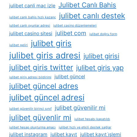
Julibet Canlı Bahis
julibet canli maç izle
julibet canlı destek
julibet canlı bahis hızlı kazanç
julibet canlı oyunlar adresi
julibet casino düzenlemeleri
julibet com
julibet casino sitesi
julibet doğru form
julibet giris
julibet geliri
julibet giris adresi
julibet girisi
julibet giris twitter
julibet giris yap
julibet güncel
julibet giriş adresi bildirimi
julibet güncel adres
julibet güncel adresi
julibet güvenilir mi
julibet güvenilir birinci sınıf
julibet güvenlir mi
julibet hesabı kapatıldı
julibet hesap oluşturma amacı
julibet hızlı ve etkili destek sağlar
julibet instagram
julibet kayıt
julibet kayıt i̇şlemi