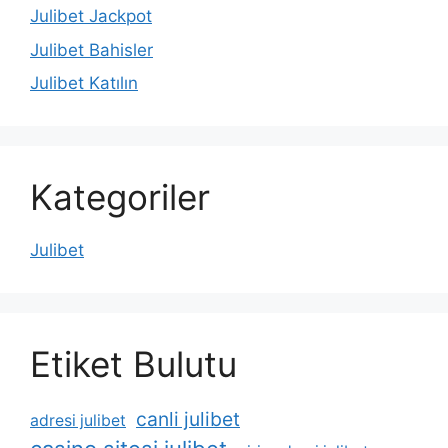
Julibet Jackpot
Julibet Bahisler
Julibet Katılın
Kategoriler
Julibet
Etiket Bulutu
canli julibet
adresi julibet