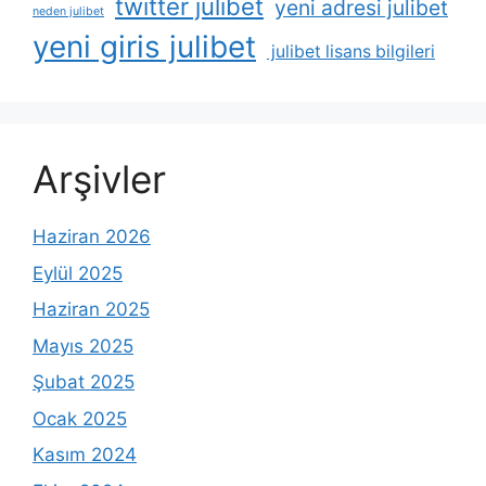
twitter julibet
yeni adresi julibet
neden julibet
yeni giris julibet
julibet lisans bilgileri
Arşivler
Haziran 2026
Eylül 2025
Haziran 2025
Mayıs 2025
Şubat 2025
Ocak 2025
Kasım 2024