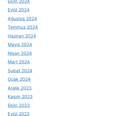
Ekim 2024
Eylül 2024
Ağustos 2024
Temmuz 2024
Haziran 2024
Mayıs 2024
Nisan 2024
Mart 2024
Şubat 2024
Ocak 2024
Aralık 2023
Kasım 2023
Ekim 2023
Eylül 2023