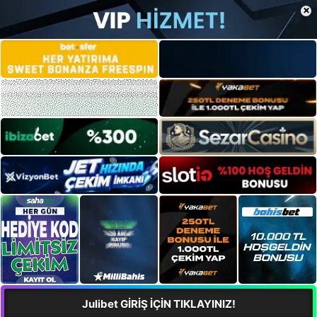
×
Julibet GİRİŞ İÇİN TIKLAYINIZ!