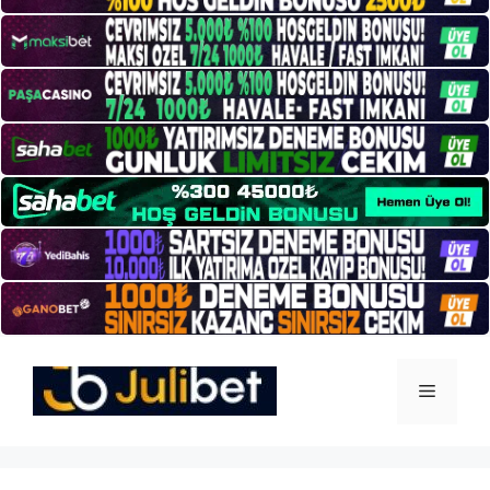
İçeriğe
atla
Menü