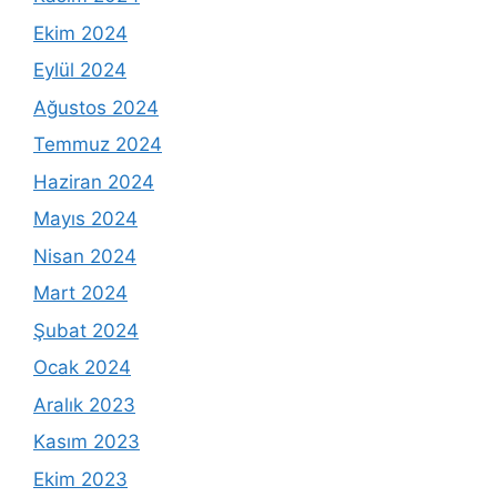
Ekim 2024
Eylül 2024
Ağustos 2024
Temmuz 2024
Haziran 2024
Mayıs 2024
Nisan 2024
Mart 2024
Şubat 2024
Ocak 2024
Aralık 2023
Kasım 2023
Ekim 2023