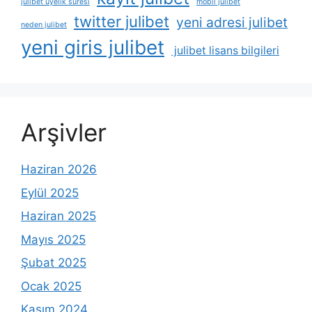
julibet üyelik süresi
mobil julibet
twitter julibet
yeni adresi julibet
neden julibet
yeni giris julibet
julibet lisans bilgileri
Arşivler
Haziran 2026
Eylül 2025
Haziran 2025
Mayıs 2025
Şubat 2025
Ocak 2025
Kasım 2024