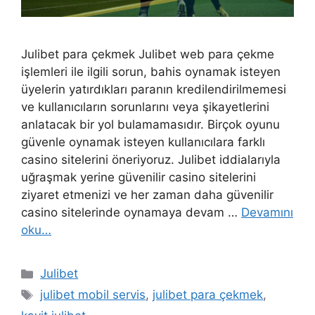
Julibet para çekmek Julibet web para çekme
işlemleri ile ilgili sorun, bahis oynamak isteyen
üyelerin yatırdıkları paranın kredilendirilmemesi
ve kullanıcıların sorunlarını veya şikayetlerini
anlatacak bir yol bulamamasıdır. Birçok oyunu
güvenle oynamak isteyen kullanıcılara farklı
casino sitelerini öneriyoruz. Julibet iddialarıyla
uğraşmak yerine güvenilir casino sitelerini
ziyaret etmenizi ve her zaman daha güvenilir
casino sitelerinde oynamaya devam …
Devamını
oku…
Kategoriler
Julibet
Etiketler
julibet mobil servis
,
julibet para çekmek
,