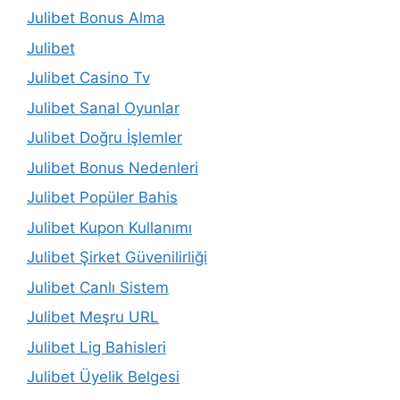
Julibet Bonus Alma
Julibet
Julibet Casino Tv
Julibet Sanal Oyunlar
Julibet Doğru İşlemler
Julibet Bonus Nedenleri
Julibet Popüler Bahis
Julibet Kupon Kullanımı
Julibet Şirket Güvenilirliği
Julibet Canlı Sistem
Julibet Meşru URL
Julibet Lig Bahisleri
Julibet Üyelik Belgesi