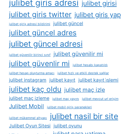
julibet giris adresi
julibet girisi
julibet giris twitter
julibet giris yap
julibet güncel
julibet giriş adresi bildirimi
julibet güncel adres
julibet güncel adresi
julibet güvenilir mi
julibet güvenilir birinci sınıf
julibet güvenlir mi
julibet hesabı kapatıldı
julibet hesap oluşturma amacı
julibet hızlı ve etkili destek sağlar
julibet instagram
julibet kayıt
julibet kayıt i̇şlemi
julibet kaç oldu
julibet maç izle
julibet maç izleme
julibet maç yayını
julibet mevcut url erişim
Julibet Mobil
julibet mobil giriş seçenekleri
julibet nasil bir site
julibet mükemmel altyapı
Julibet Oyun Sitesi
julibet oyunu
julibet para yatirma