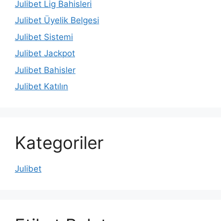
Julibet Lig Bahisleri
Julibet Üyelik Belgesi
Julibet Sistemi
Julibet Jackpot
Julibet Bahisler
Julibet Katılın
Kategoriler
Julibet