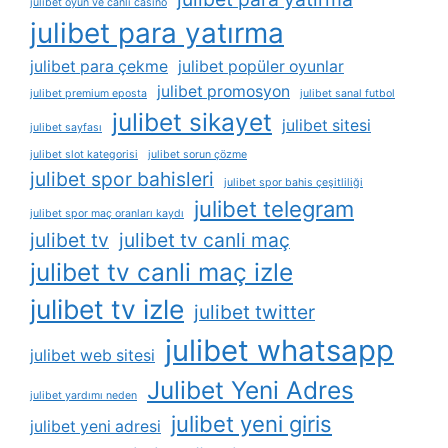
julibet oyun ve canlı casino
julibet para yatırma
julibet para çekme
julibet popüler oyunlar
julibet promosyon
julibet premium eposta
julibet sanal futbol
julibet sikayet
julibet sitesi
julibet sayfası
julibet slot kategorisi
julibet sorun çözme
julibet spor bahisleri
julibet spor bahis çeşitliliği
julibet telegram
julibet spor maç oranları kaydı
julibet tv
julibet tv canli maç
julibet tv canli maç izle
julibet tv izle
julibet twitter
julibet whatsapp
julibet web sitesi
Julibet Yeni Adres
julibet yardımı neden
julibet yeni giris
julibet yeni adresi