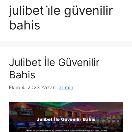
julibet i̇le güvenilir
bahis
Julibet İle Güvenilir
Bahis
Ekim 4, 2023
Yazarı:
admin