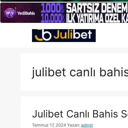
İçeriğe
atla
julibet canlı bah
Julibet Canlı Bahis 
Temmuz 17, 2024
Yazarı:
admin