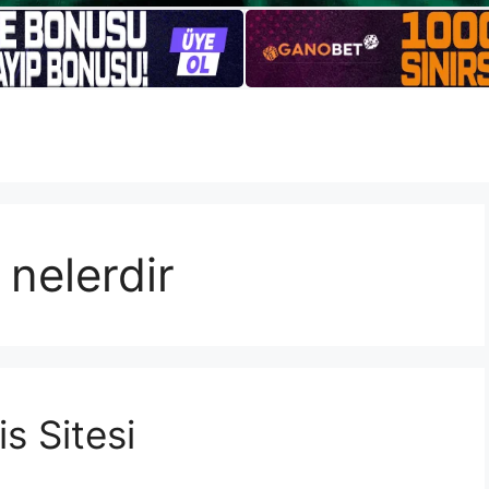
ı nelerdir
is Sitesi