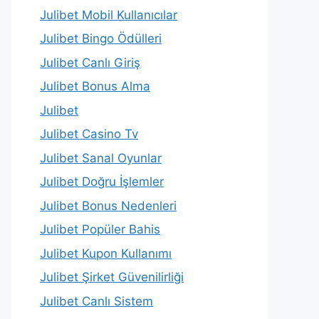
Julibet Mobil Kullanıcılar
Julibet Bingo Ödülleri
Julibet Canlı Giriş
Julibet Bonus Alma
Julibet
Julibet Casino Tv
Julibet Sanal Oyunlar
Julibet Doğru İşlemler
Julibet Bonus Nedenleri
Julibet Popüler Bahis
Julibet Kupon Kullanımı
Julibet Şirket Güvenilirliği
Julibet Canlı Sistem