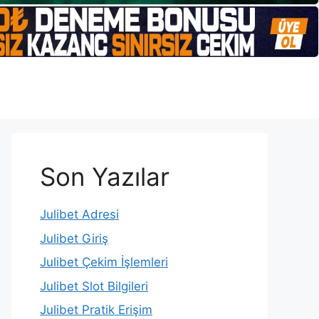
Son Yazılar
Julibet Adresi
Julibet Giriş
Julibet Çekim İşlemleri
Julibet Slot Bilgileri
Julibet Pratik Erişim