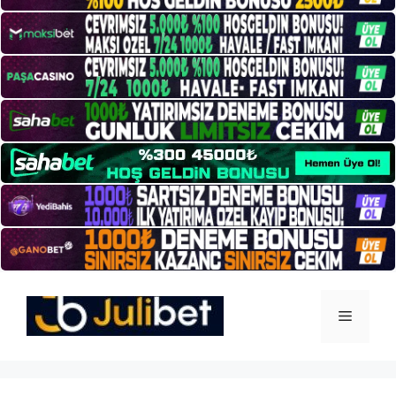
İçeriğe
atla
Menü