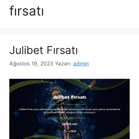
fırsatı
Julibet Fırsatı
Ağustos 19, 2023
Yazarı:
admin