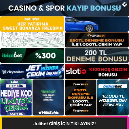
×
Julibet GİRİŞ İÇİN TIKLAYINIZ!