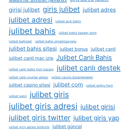
giris julibet
girisi julibet
julibet adres
julibet adresi
julibet açık bahis
julibet bahis
julibet bahis kazanç alımı
julibet bahisleri
julibet bahis organizasyonu
julibet bahis sitesi
julibet bonus
julibet canli
Julibet Canlı Bahis
julibet canli maç izle
julibet canlı destek
julibet canlı bahis hızlı kazanç
julibet canlı oyunlar adresi
julibet casino düzenlemeleri
julibet com
julibet casino sitesi
julibet doğru form
julibet giris
julibet geliri
julibet giris adresi
julibet girisi
julibet giris twitter
julibet giris yap
julibet güncel
julibet giriş adresi bildirimi