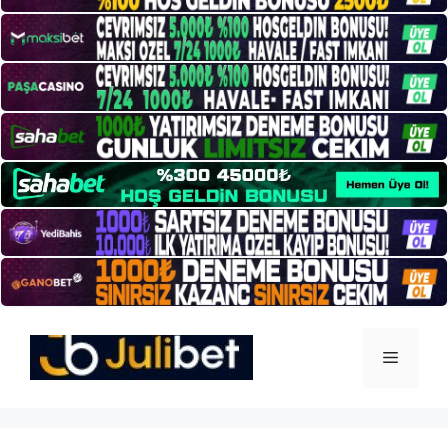
İçeriğe
atla
Menü