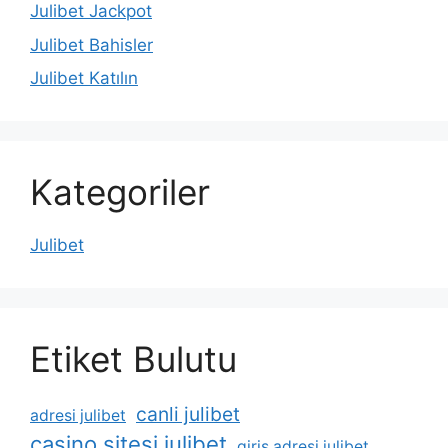
Julibet Jackpot
Julibet Bahisler
Julibet Katılın
Kategoriler
Julibet
Etiket Bulutu
canli julibet
adresi julibet
casino sitesi julibet
giris adresi julibet