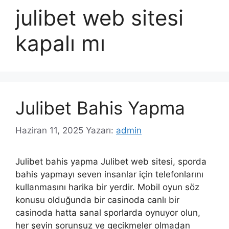
julibet web sitesi
kapalı mı
Julibet Bahis Yapma
Haziran 11, 2025
Yazarı:
admin
Julibet bahis yapma Julibet web sitesi, sporda
bahis yapmayı seven insanlar için telefonlarını
kullanmasını harika bir yerdir. Mobil oyun söz
konusu olduğunda bir casinoda canlı bir
casinoda hatta sanal sporlarda oynuyor olun,
her şeyin sorunsuz ve gecikmeler olmadan