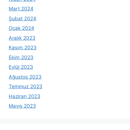
Mart 2024
Şubat 2024
Ocak 2024
Aralık 2023
Kasım 2023
Ekim 2023
Eylül 2023
Ağustos 2023
Temmuz 2023
Haziran 2023
Mayıs 2023