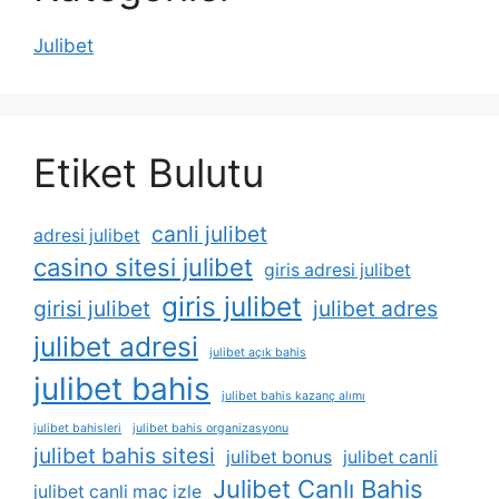
Julibet
Etiket Bulutu
canli julibet
adresi julibet
casino sitesi julibet
giris adresi julibet
giris julibet
girisi julibet
julibet adres
julibet adresi
julibet açık bahis
julibet bahis
julibet bahis kazanç alımı
julibet bahisleri
julibet bahis organizasyonu
julibet bahis sitesi
julibet bonus
julibet canli
Julibet Canlı Bahis
julibet canli maç izle