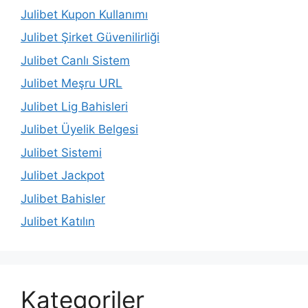
Julibet Kupon Kullanımı
Julibet Şirket Güvenilirliği
Julibet Canlı Sistem
Julibet Meşru URL
Julibet Lig Bahisleri
Julibet Üyelik Belgesi
Julibet Sistemi
Julibet Jackpot
Julibet Bahisler
Julibet Katılın
Kategoriler