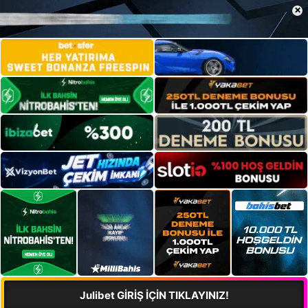
×
Julibet GİRİŞ İÇİN TIKLAYINIZ!