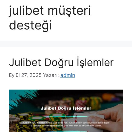
julibet müşteri
desteği
Julibet Doğru İşlemler
Eylül 27, 2025
Yazarı:
admin