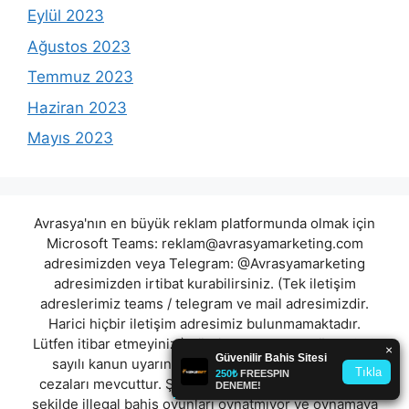
Eylül 2023
Ağustos 2023
Temmuz 2023
Haziran 2023
Mayıs 2023
Avrasya'nın en büyük reklam platformunda olmak için
Microsoft Teams:
reklam@avrasyamarketing.com
adresimizden veya Telegram: @Avrasyamarketing
adresimizden irtibat kurabilirsiniz. (Tek iletişim
adreslerimiz teams / telegram ve mail adresimizdir.
Harici hiçbir iletişim adresimiz bulunmamaktadır.
Lütfen itibar etmeyiniz.) Türkiye yasalarına göre 7258
sayılı kanun uyarınca yasa dışı bahis oynamanın
cezaları mevcuttur. Şu an bulunduğunuz site hiç bir
şekilde illegal bahis oyunları oynatmıyor ve oynamaya