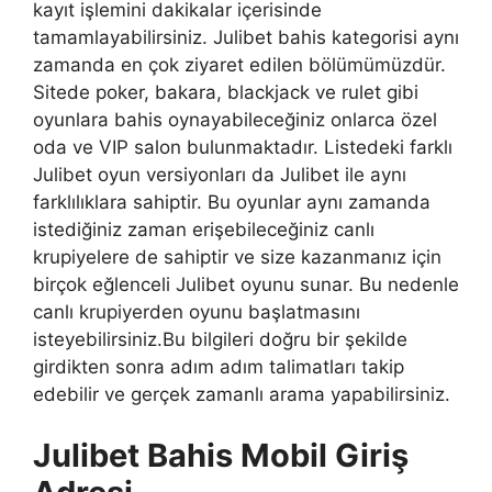
kayıt işlemini dakikalar içerisinde
tamamlayabilirsiniz. Julibet bahis kategorisi aynı
zamanda en çok ziyaret edilen bölümümüzdür.
Sitede poker, bakara, blackjack ve rulet gibi
oyunlara bahis oynayabileceğiniz onlarca özel
oda ve VIP salon bulunmaktadır. Listedeki farklı
Julibet oyun versiyonları da Julibet ile aynı
farklılıklara sahiptir. Bu oyunlar aynı zamanda
istediğiniz zaman erişebileceğiniz canlı
krupiyelere de sahiptir ve size kazanmanız için
birçok eğlenceli Julibet oyunu sunar. Bu nedenle
canlı krupiyerden oyunu başlatmasını
isteyebilirsiniz.Bu bilgileri doğru bir şekilde
girdikten sonra adım adım talimatları takip
edebilir ve gerçek zamanlı arama yapabilirsiniz.
Julibet Bahis Mobil Giriş