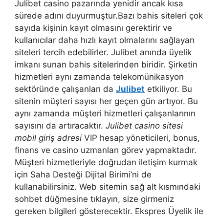
Julibet casino pazarında yenidir ancak kısa
sürede adını duyurmuştur.Bazı bahis siteleri çok
sayıda kişinin kayıt olmasını gerektirir ve
kullanıcılar daha hızlı kayıt olmalarını sağlayan
siteleri tercih edebilirler. Julibet anında üyelik
imkanı sunan bahis sitelerinden biridir. Şirketin
hizmetleri aynı zamanda telekomünikasyon
sektöründe çalışanları da
Julibet
etkiliyor. Bu
sitenin müşteri sayısı her geçen gün artıyor. Bu
aynı zamanda müşteri hizmetleri çalışanlarının
sayısını da artıracaktır.
Julibet casino sitesi
mobil giriş adresi
VIP hesap yöneticileri, bonus,
finans ve casino uzmanları görev yapmaktadır.
Müşteri hizmetleriyle doğrudan iletişim kurmak
için Saha Desteği Dijital Birimi’ni de
kullanabilirsiniz. Web sitemin sağ alt kısmındaki
sohbet düğmesine tıklayın, size girmeniz
gereken bilgileri gösterecektir. Ekspres Üyelik ile