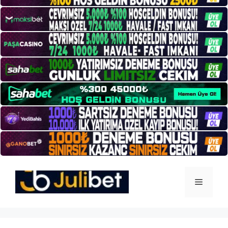
İçeriğe
atla
Menü