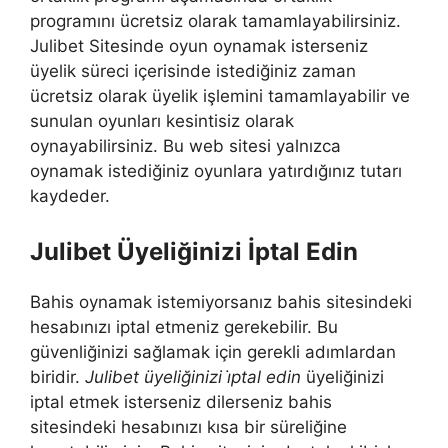
programını ücretsiz olarak tamamlayabilirsiniz.
Julibet Sitesinde oyun oynamak isterseniz
üyelik süreci içerisinde istediğiniz zaman
ücretsiz olarak üyelik işlemini tamamlayabilir ve
sunulan oyunları kesintisiz olarak
oynayabilirsiniz. Bu web sitesi yalnızca
oynamak istediğiniz oyunlara yatırdığınız tutarı
kaydeder.
Julibet Üyeliğinizi İptal Edin
Bahis oynamak istemiyorsanız bahis sitesindeki
hesabınızı iptal etmeniz gerekebilir. Bu
güvenliğinizi sağlamak için gerekli adımlardan
biridir.
Julibet üyeliğinizi i̇ptal edin
üyeliğinizi
iptal etmek isterseniz dilerseniz bahis
sitesindeki hesabınızı kısa bir süreliğine