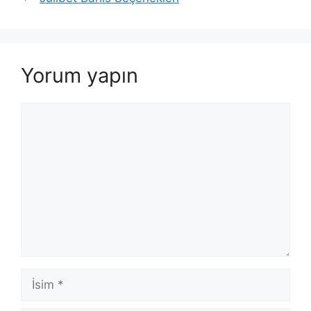
Yorum yapın
Yorum
İsim