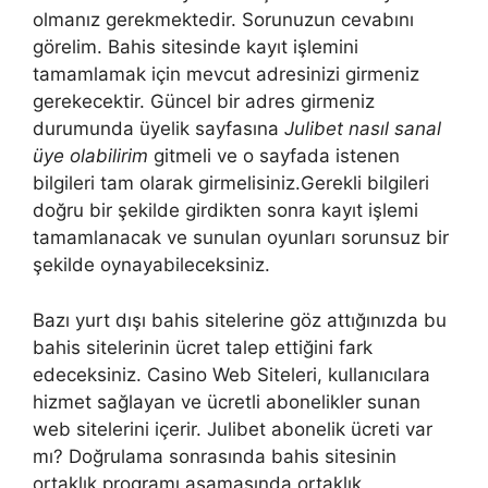
olmanız gerekmektedir. Sorunuzun cevabını
görelim. Bahis sitesinde kayıt işlemini
tamamlamak için mevcut adresinizi girmeniz
gerekecektir. Güncel bir adres girmeniz
durumunda üyelik sayfasına
Julibet nasıl sanal
üye olabilirim
gitmeli ve o sayfada istenen
bilgileri tam olarak girmelisiniz.Gerekli bilgileri
doğru bir şekilde girdikten sonra kayıt işlemi
tamamlanacak ve sunulan oyunları sorunsuz bir
şekilde oynayabileceksiniz.
Bazı yurt dışı bahis sitelerine göz attığınızda bu
bahis sitelerinin ücret talep ettiğini fark
edeceksiniz. Casino Web Siteleri, kullanıcılara
hizmet sağlayan ve ücretli abonelikler sunan
web sitelerini içerir. Julibet abonelik ücreti var
mı? Doğrulama sonrasında bahis sitesinin
ortaklık programı aşamasında ortaklık