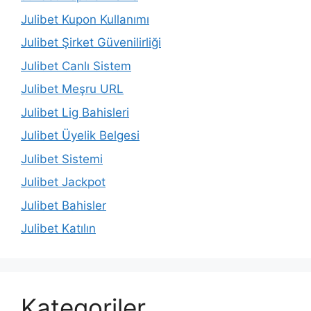
Julibet Kupon Kullanımı
Julibet Şirket Güvenilirliği
Julibet Canlı Sistem
Julibet Meşru URL
Julibet Lig Bahisleri
Julibet Üyelik Belgesi
Julibet Sistemi
Julibet Jackpot
Julibet Bahisler
Julibet Katılın
Kategoriler