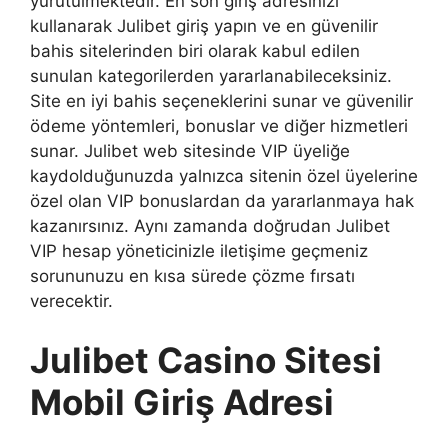
yürütülmektedir. En son giriş adresinizi
kullanarak Julibet giriş yapın ve en güvenilir
bahis sitelerinden biri olarak kabul edilen
sunulan kategorilerden yararlanabileceksiniz.
Site en iyi bahis seçeneklerini sunar ve güvenilir
ödeme yöntemleri, bonuslar ve diğer hizmetleri
sunar. Julibet web sitesinde VIP üyeliğe
kaydolduğunuzda yalnızca sitenin özel üyelerine
özel olan VIP bonuslardan da yararlanmaya hak
kazanırsınız. Aynı zamanda doğrudan Julibet
VIP hesap yöneticinizle iletişime geçmeniz
sorununuzu en kısa sürede çözme fırsatı
verecektir.
Julibet Casino Sitesi
Mobil Giriş Adresi