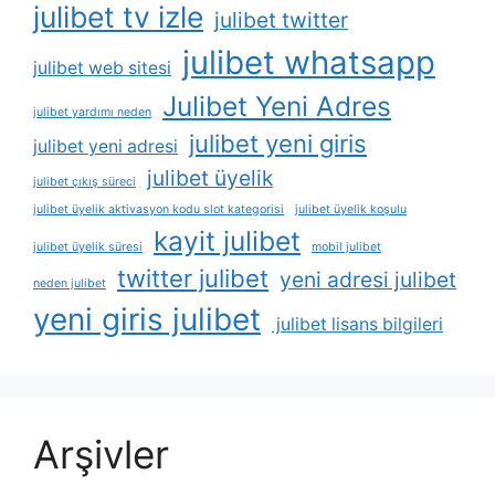
julibet tv izle
julibet twitter
julibet whatsapp
julibet web sitesi
Julibet Yeni Adres
julibet yardımı neden
julibet yeni giris
julibet yeni adresi
julibet üyelik
julibet çıkış süreci
julibet üyelik aktivasyon kodu slot kategorisi
julibet üyelik koşulu
kayit julibet
julibet üyelik süresi
mobil julibet
twitter julibet
yeni adresi julibet
neden julibet
yeni giris julibet
julibet lisans bilgileri
Arşivler