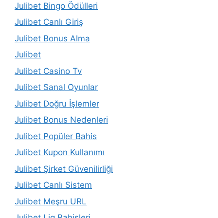
Julibet Bingo Ödülleri
Julibet Canlı Giriş
Julibet Bonus Alma
Julibet
Julibet Casino Tv
Julibet Sanal Oyunlar
Julibet Doğru İşlemler
Julibet Bonus Nedenleri
Julibet Popüler Bahis
Julibet Kupon Kullanımı
Julibet Şirket Güvenilirliği
Julibet Canlı Sistem
Julibet Meşru URL
Julibet Lig Bahisleri