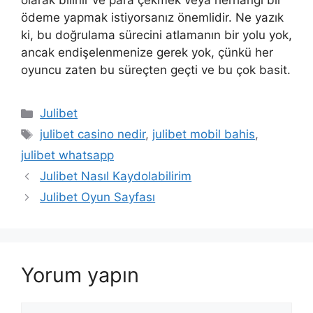
olarak bilinir ve para çekmek veya herhangi bir
ödeme yapmak istiyorsanız önemlidir. Ne yazık
ki, bu doğrulama sürecini atlamanın bir yolu yok,
ancak endişelenmenize gerek yok, çünkü her
oyuncu zaten bu süreçten geçti ve bu çok basit.
Kategoriler
Julibet
Etiketler
julibet casino nedir
,
julibet mobil bahis
,
julibet whatsapp
Julibet Nasıl Kaydolabilirim
Julibet Oyun Sayfası
Yorum yapın
Yorum