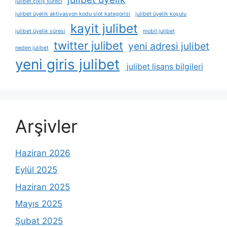
julibet çıkış süreci
julibet üyelik aktivasyon kodu slot kategorisi
julibet üyelik koşulu
kayit julibet
julibet üyelik süresi
mobil julibet
twitter julibet
yeni adresi julibet
neden julibet
yeni giris julibet
julibet lisans bilgileri
Arşivler
Haziran 2026
Eylül 2025
Haziran 2025
Mayıs 2025
Şubat 2025