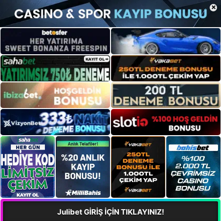
×
Julibet GİRİŞ İÇİN TIKLAYINIZ!