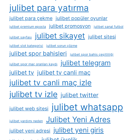
julibet para yatırma
julibet para çekme
julibet popüler oyunlar
julibet promosyon
julibet premium eposta
julibet sanal futbol
julibet sikayet
julibet sitesi
julibet sayfası
julibet slot kategorisi
julibet sorun çözme
julibet spor bahisleri
julibet spor bahis çeşitliliği
julibet telegram
julibet spor maç oranları kaydı
julibet tv
julibet tv canli maç
julibet tv canli maç izle
julibet tv izle
julibet twitter
julibet whatsapp
julibet web sitesi
Julibet Yeni Adres
julibet yardımı neden
julibet yeni giris
julibet yeni adresi
julibet üyelik