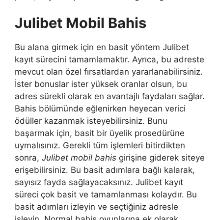
Julibet Mobil Bahis
Bu alana girmek için en basit yöntem Julibet
kayıt sürecini tamamlamaktır. Ayrıca, bu adreste
mevcut olan özel fırsatlardan yararlanabilirsiniz.
İster bonuslar ister yüksek oranlar olsun, bu
adres sürekli olarak en avantajlı faydaları sağlar.
Bahis bölümünde eğlenirken heyecan verici
ödüller kazanmak isteyebilirsiniz. Bunu
başarmak için, basit bir üyelik prosedürüne
uymalısınız. Gerekli tüm işlemleri bitirdikten
sonra,
Julibet mobil bahis
girişine giderek siteye
erişebilirsiniz. Bu basit adımlara bağlı kalarak,
sayısız fayda sağlayacaksınız. Julibet kayıt
süreci çok basit ve tamamlanması kolaydır. Bu
basit adımları izleyin ve seçtiğiniz adresle
işleyin. Normal bahis oyunlarına ek olarak,