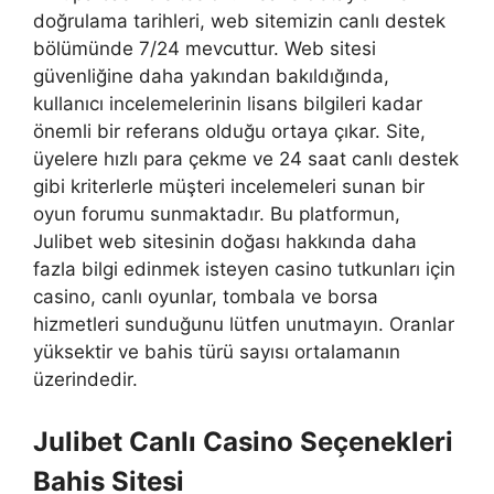
doğrulama tarihleri, web sitemizin canlı destek
bölümünde 7/24 mevcuttur. Web sitesi
güvenliğine daha yakından bakıldığında,
kullanıcı incelemelerinin lisans bilgileri kadar
önemli bir referans olduğu ortaya çıkar. Site,
üyelere hızlı para çekme ve 24 saat canlı destek
gibi kriterlerle müşteri incelemeleri sunan bir
oyun forumu sunmaktadır. Bu platformun,
Julibet web sitesinin doğası hakkında daha
fazla bilgi edinmek isteyen casino tutkunları için
casino, canlı oyunlar, tombala ve borsa
hizmetleri sunduğunu lütfen unutmayın. Oranlar
yüksektir ve bahis türü sayısı ortalamanın
üzerindedir.
Julibet Canlı Casino Seçenekleri
Bahis Sitesi