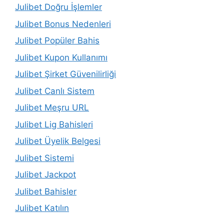
Julibet Doğru İşlemler
Julibet Bonus Nedenleri
Julibet Popüler Bahis
Julibet Kupon Kullanımı
Julibet Şirket Güvenilirliği
Julibet Canlı Sistem
Julibet Meşru URL
Julibet Lig Bahisleri
Julibet Üyelik Belgesi
Julibet Sistemi
Julibet Jackpot
Julibet Bahisler
Julibet Katılın