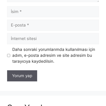
İsim
E-
posta
İnternet
sitesi
Daha sonraki yorumlarımda kullanılması için
adım, e-posta adresim ve site adresim bu
tarayıcıya kaydedilsin.