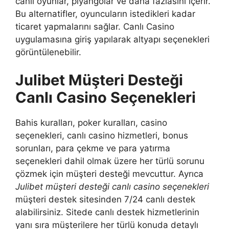
canlı oyunlar, piyangolar ve daha fazlasını içerir.
Bu alternatifler, oyuncuların istedikleri kadar
ticaret yapmalarını sağlar. Canlı Casino
uygulamasına giriş yapılarak altyapı seçenekleri
görüntülenebilir.
Julibet Müşteri Desteği
Canlı Casino Seçenekleri
Bahis kuralları, poker kuralları, casino
seçenekleri, canlı casino hizmetleri, bonus
sorunları, para çekme ve para yatırma
seçenekleri dahil olmak üzere her türlü sorunu
çözmek için müşteri desteği mevcuttur. Ayrıca
Julibet müşteri desteği canlı casino seçenekleri
müşteri destek sitesinden 7/24 canlı destek
alabilirsiniz. Sitede canlı destek hizmetlerinin
yanı sıra müşterilere her türlü konuda detaylı