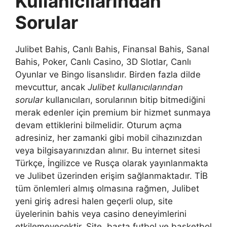
Kullanıcılarından
Sorular
Julibet Bahis, Canlı Bahis, Finansal Bahis, Sanal
Bahis, Poker, Canlı Casino, 3D Slotlar, Canlı
Oyunlar ve Bingo lisanslıdır. Birden fazla dilde
mevcuttur, ancak
Julibet kullanıcılarından
sorular
kullanıcıları, sorularının bitip bitmediğini
merak edenler için premium bir hizmet sunmaya
devam ettiklerini bilmelidir. Oturum açma
adresiniz, her zamanki gibi mobil cihazınızdan
veya bilgisayarınızdan alınır. Bu internet sitesi
Türkçe, İngilizce ve Rusça olarak yayınlanmakta
ve Julibet üzerinden erişim sağlanmaktadır. TİB
tüm önlemleri almış olmasına rağmen, Julibet
yeni giriş adresi halen geçerli olup, site
üyelerinin bahis veya casino deneyimlerini
etkilemeyecektir. Site, başta futbol ve basketbol