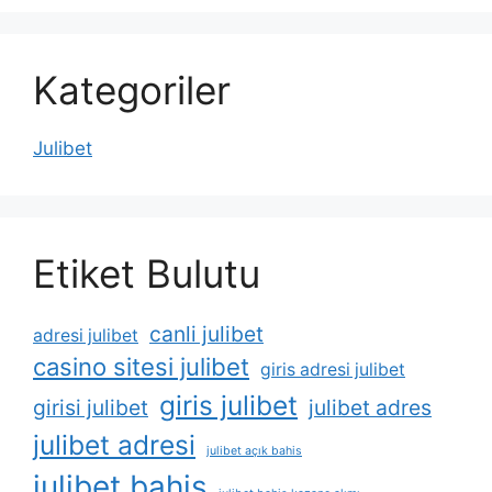
Kategoriler
Julibet
Etiket Bulutu
canli julibet
adresi julibet
casino sitesi julibet
giris adresi julibet
giris julibet
girisi julibet
julibet adres
julibet adresi
julibet açık bahis
julibet bahis