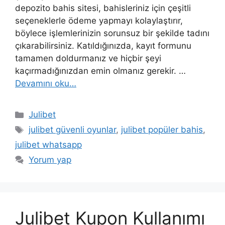
depozito bahis sitesi, bahisleriniz için çeşitli
seçeneklerle ödeme yapmayı kolaylaştırır,
böylece işlemlerinizin sorunsuz bir şekilde tadını
çıkarabilirsiniz. Katıldığınızda, kayıt formunu
tamamen doldurmanız ve hiçbir şeyi
kaçırmadığınızdan emin olmanız gerekir. …
Devamını oku…
Kategoriler
Julibet
Etiketler
julibet güvenli oyunlar
,
julibet popüler bahis
,
julibet whatsapp
Yorum yap
Julibet Kupon Kullanımı