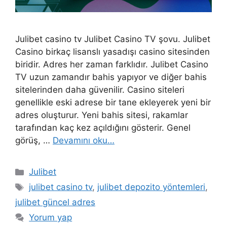
Julibet casino tv Julibet Casino TV şovu. Julibet
Casino birkaç lisanslı yasadışı casino sitesinden
biridir. Adres her zaman farklıdır. Julibet Casino
TV uzun zamandır bahis yapıyor ve diğer bahis
sitelerinden daha güvenilir. Casino siteleri
genellikle eski adrese bir tane ekleyerek yeni bir
adres oluşturur. Yeni bahis sitesi, rakamlar
tarafından kaç kez açıldığını gösterir. Genel
görüş, …
Devamını oku…
Kategoriler
Julibet
Etiketler
julibet casino tv
,
julibet depozito yöntemleri
,
julibet güncel adres
Yorum yap