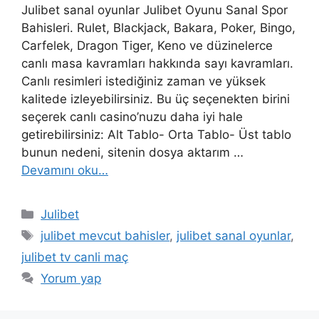
Julibet sanal oyunlar Julibet Oyunu Sanal Spor
Bahisleri. Rulet, Blackjack, Bakara, Poker, Bingo,
Carfelek, Dragon Tiger, Keno ve düzinelerce
canlı masa kavramları hakkında sayı kavramları.
Canlı resimleri istediğiniz zaman ve yüksek
kalitede izleyebilirsiniz. Bu üç seçenekten birini
seçerek canlı casino’nuzu daha iyi hale
getirebilirsiniz: Alt Tablo- Orta Tablo- Üst tablo
bunun nedeni, sitenin dosya aktarım …
Devamını oku…
Kategoriler
Julibet
Etiketler
julibet mevcut bahisler
,
julibet sanal oyunlar
,
julibet tv canli maç
Yorum yap