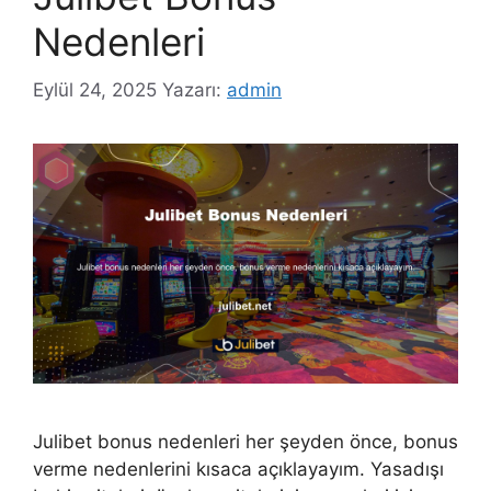
Nedenleri
Eylül 24, 2025
Yazarı:
admin
Julibet bonus nedenleri her şeyden önce, bonus
verme nedenlerini kısaca açıklayayım. Yasadışı