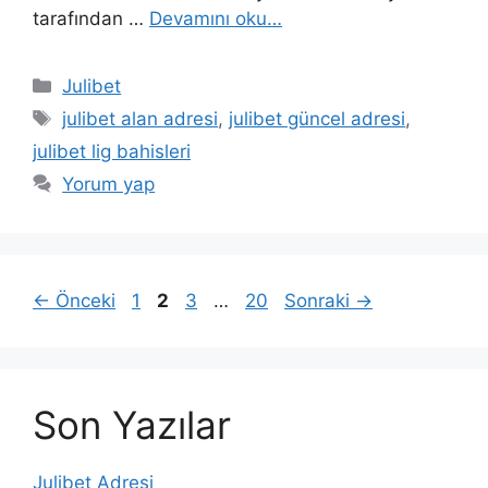
tarafından …
Devamını oku…
Kategoriler
Julibet
Etiketler
julibet alan adresi
,
julibet güncel adresi
,
julibet lig bahisleri
Yorum yap
Sayfa
Sayfa
Sayfa
Sayfa
←
Önceki
1
2
3
…
20
Sonraki
→
Son Yazılar
Julibet Adresi