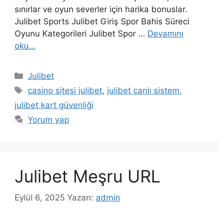
sınırlar ve oyun severler için harika bonuslar.
Julibet Sports Julibet Giriş Spor Bahis Süreci
Oyunu Kategorileri Julibet Spor …
Devamını
oku…
Kategoriler
Julibet
Etiketler
casino sitesi julibet
,
julibet canlı sistem
,
julibet kart güvenliği
Yorum yap
Julibet Meşru URL
Eylül 6, 2025
Yazarı:
admin