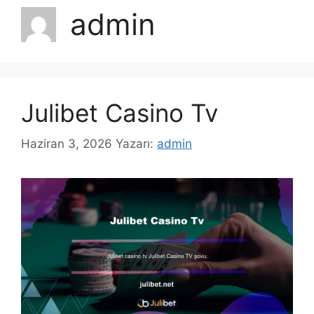
admin
Julibet Casino Tv
Haziran 3, 2026
Yazarı:
admin